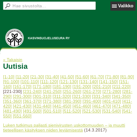
Valikko
« Takaisin
Uutisia
[1-10]
[11-20]
[21-30]
[31-40]
[41-50]
[51-60]
[61-70]
[71-80]
[81-90]
[91-100]
[101-110]
[111-120]
[121-130]
[131-140]
[141-150]
[151-
160]
[161-170]
[171-180]
[181-190]
[191-200]
[201-210]
[211-220]
[221-230]
[231-240]
[241-250]
[251-260]
[261-270]
[271-280]
[281-
290]
[291-300]
[301-310]
[311-320]
[321-330]
[331-340]
[341-350]
[351-360]
[361-370]
[371-380]
[381-390]
[391-400]
[401-410]
[411-
420]
[421-430]
[431-440]
[441-450]
[451-460]
[461-470]
[471-480]
[481-490]
[491-500]
[501-510]
[511-520]
[521-530]
[531-540]
[541-
550]
[551-560]
Luken tutkimus paljasti sienivirusten uskottomuuden – ja muutti
tieteellisen käsityksen niiden leviämisestä
(14.3.2017)