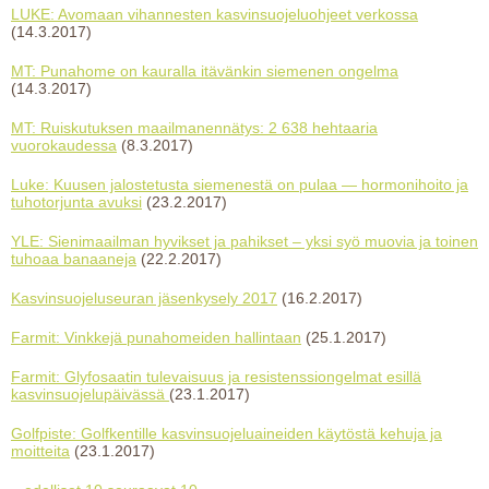
LUKE: Avomaan vihannesten kasvinsuojeluohjeet verkossa
(14.3.2017)
MT: Punahome on kauralla itävänkin siemenen ongelma
(14.3.2017)
MT: Ruiskutuksen maailmanennätys: 2 638 hehtaaria
vuorokaudessa
(8.3.2017)
Luke: Kuusen jalostetusta siemenestä on pulaa — hormonihoito ja
tuhotorjunta avuksi
(23.2.2017)
YLE: Sienimaailman hyvikset ja pahikset – yksi syö muovia ja toinen
tuhoaa banaaneja
(22.2.2017)
Kasvinsuojeluseuran jäsenkysely 2017
(16.2.2017)
Farmit: Vinkkejä punahomeiden hallintaan
(25.1.2017)
Farmit: Glyfosaatin tulevaisuus ja resistenssiongelmat esillä
kasvinsuojelupäivässä
(23.1.2017)
Golfpiste: Golfkentille kasvinsuojeluaineiden käytöstä kehuja ja
moitteita
(23.1.2017)