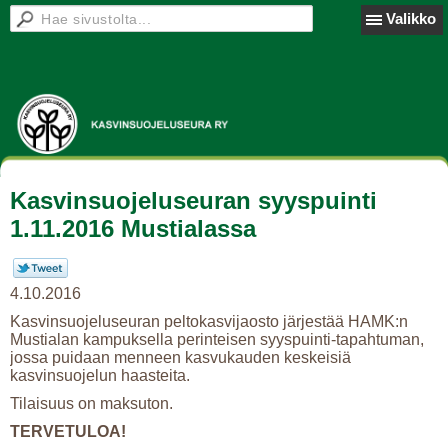
Valikko
Kasvinsuojeluseuran syyspuinti
1.11.2016 Mustialassa
4.10.2016
Kasvinsuojeluseuran peltokasvijaosto järjestää HAMK:n
Mustialan kampuksella perinteisen syyspuinti-tapahtuman,
jossa puidaan menneen kasvukauden keskeisiä
kasvinsuojelun haasteita.
Tilaisuus on maksuton.
TERVETULOA!