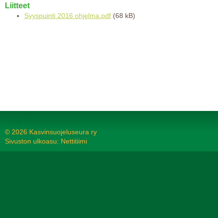
Liitteet
Syyspuinti 2016 ohjelma.pdf
(68 kB)
Tehty Yhdistysavaimella
©
2026 Kasvinsuojeluseura ry
Sivuston ulkoasu: Nettitiimi