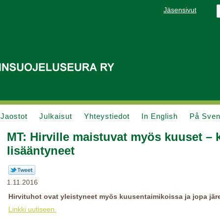
Jäsensivut
Jaostot
Julkaisut
Yhteystiedot
In English
På Sve
MT: Hirville maistuvat myös kuuset – 
lisääntyneet
1.11.2016
Hirvituhot ovat yleistyneet myös kuusentaimikoissa ja jopa jä
Linkki uutiseen.