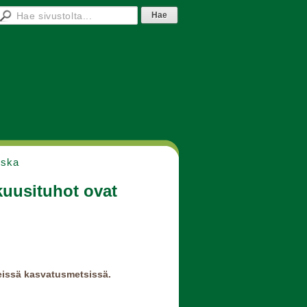
nska
kuusituhot ovat
reissä kasvatusmetsissä.