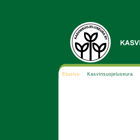
Etusivu
Kasvinsuojeluseura