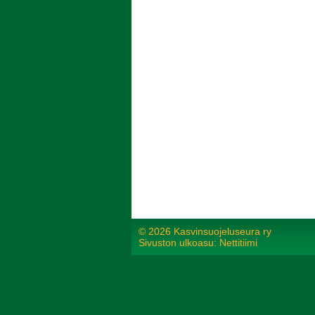
©
2026 Kasvinsuojeluseura ry
Sivuston ulkoasu: Nettitiimi