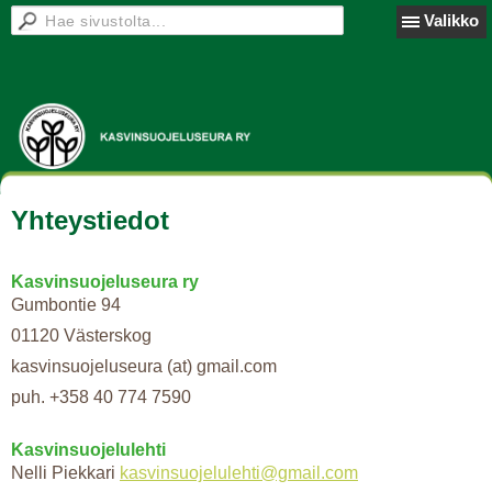
Valikko
Yhteystiedot
Kasvinsuojeluseura ry
Gumbontie 94
01120 Västerskog
kasvinsuojeluseura (at) gmail.com
puh. +358 40 774 7590
Kasvinsuojelulehti
Nelli Piekkari
kasvinsuojelulehti@gmail.com