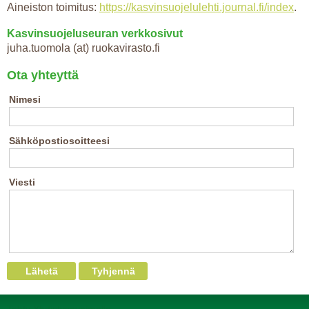
Aineiston toimitus:
https://kasvinsuojelulehti.journal.fi/index
.
Kasvinsuojeluseuran verkkosivut
juha.tuomola (at) ruokavirasto.fi
Ota yhteyttä
Nimesi
Sähköpostiosoitteesi
Viesti