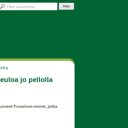
nska
euloa jo pellolla
usseet Fusarium-sienet, jotka