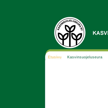
Etusivu
Kasvinsuojeluseura