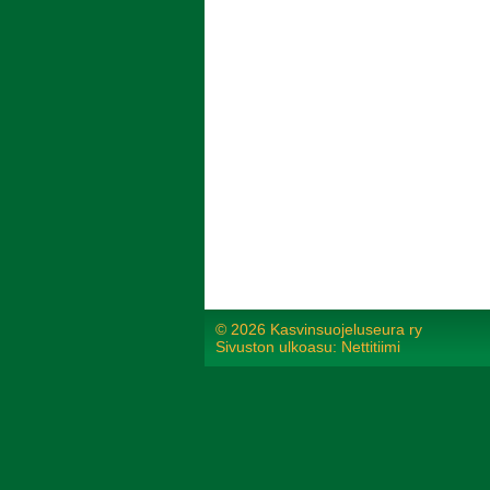
©
2026 Kasvinsuojeluseura ry
Sivuston ulkoasu: Nettitiimi