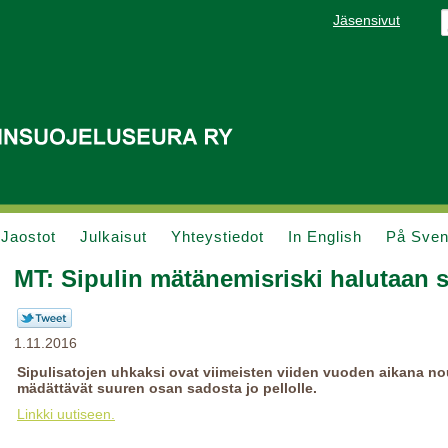
Jäsensivut
Jaostot
Julkaisut
Yhteystiedot
In English
På Sve
MT: Sipulin mätänemisriski halutaan s
1.11.2016
Sipulisatojen uhkaksi ovat viimeisten viiden vuoden aikana no
mädättävät suuren osan sadosta jo pellolle.
Linkki uutiseen.