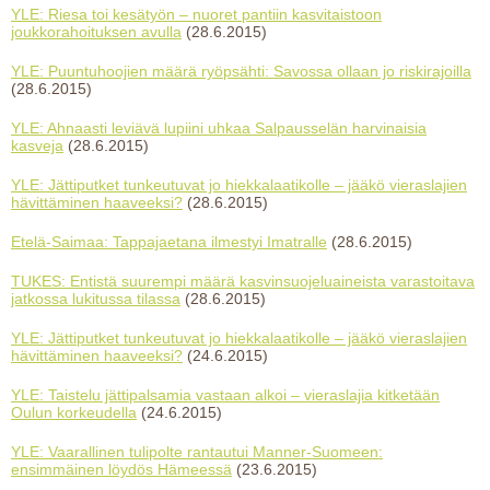
YLE: Riesa toi kesätyön – nuoret pantiin kasvitaistoon
joukkorahoituksen avulla
(28.6.2015)
YLE: Puuntuhoojien määrä ryöpsähti: Savossa ollaan jo riskirajoilla
(28.6.2015)
YLE: Ahnaasti leviävä lupiini uhkaa Salpausselän harvinaisia
kasveja
(28.6.2015)
YLE: Jättiputket tunkeutuvat jo hiekkalaatikolle – jääkö vieraslajien
hävittäminen haaveeksi?
(28.6.2015)
Etelä-Saimaa: Tappajaetana ilmestyi Imatralle
(28.6.2015)
TUKES: Entistä suurempi määrä kasvinsuojeluaineista varastoitava
jatkossa lukitussa tilassa
(28.6.2015)
YLE: Jättiputket tunkeutuvat jo hiekkalaatikolle – jääkö vieraslajien
hävittäminen haaveeksi?
(24.6.2015)
YLE: Taistelu jättipalsamia vastaan alkoi – vieraslajia kitketään
Oulun korkeudella
(24.6.2015)
YLE: Vaarallinen tulipolte rantautui Manner-Suomeen:
ensimmäinen löydös Hämeessä
(23.6.2015)