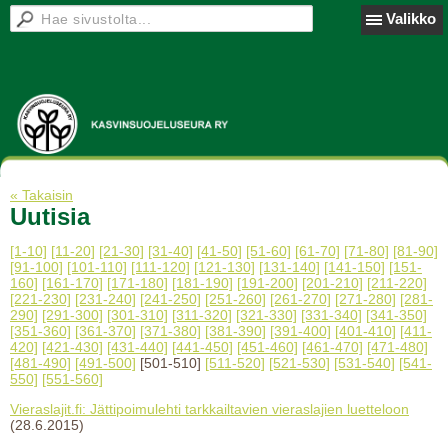
Valikko
« Takaisin
Uutisia
[1-10]
[11-20]
[21-30]
[31-40]
[41-50]
[51-60]
[61-70]
[71-80]
[81-90]
[91-100]
[101-110]
[111-120]
[121-130]
[131-140]
[141-150]
[151-
160]
[161-170]
[171-180]
[181-190]
[191-200]
[201-210]
[211-220]
[221-230]
[231-240]
[241-250]
[251-260]
[261-270]
[271-280]
[281-
290]
[291-300]
[301-310]
[311-320]
[321-330]
[331-340]
[341-350]
[351-360]
[361-370]
[371-380]
[381-390]
[391-400]
[401-410]
[411-
420]
[421-430]
[431-440]
[441-450]
[451-460]
[461-470]
[471-480]
[481-490]
[491-500]
[501-510]
[511-520]
[521-530]
[531-540]
[541-
550]
[551-560]
Vieraslajit.fi: Jättipoimulehti tarkkailtavien vieraslajien luetteloon
(28.6.2015)