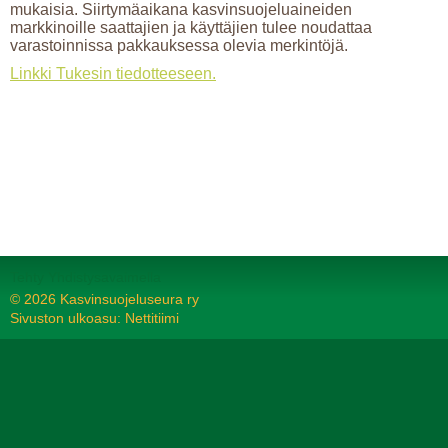
mukaisia. Siirtymäaikana kasvinsuojeluaineiden
markkinoille saattajien ja käyttäjien tulee noudattaa
varastoinnissa pakkauksessa olevia merkintöjä.
Linkki Tukesin tiedotteeseen.
Tehty Yhdistysavaimella
©
2026 Kasvinsuojeluseura ry
Sivuston ulkoasu: Nettitiimi