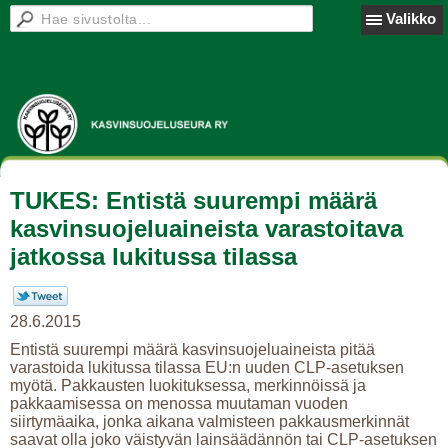
Valikko
TUKES: Entistä suurempi määrä
kasvinsuojeluaineista varastoitava
jatkossa lukitussa tilassa
28.6.2015
Entistä suurempi määrä kasvinsuojeluaineista pitää
varastoida lukitussa tilassa EU:n uuden CLP-asetuksen
myötä. Pakkausten luokituksessa, merkinnöissä ja
pakkaamisessa on menossa muutaman vuoden
siirtymäaika, jonka aikana valmisteen pakkausmerkinnät
saavat olla joko väistyvän lainsäädännön tai CLP-asetuksen