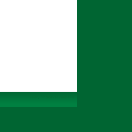
Tehty Yhdistysavaimella