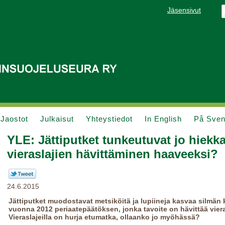
Jäsensivut
Jaostot
Julkaisut
Yhteystiedot
In English
På Sve
YLE: Jättiputket tunkeutuvat jo hiekka
vieraslajien hävittäminen haaveeksi?
24.6.2015
Jättiputket muodostavat metsiköitä ja lupiineja kasvaa silmän 
vuonna 2012 periaatepäätöksen, jonka tavoite on hävittää vier
Vieraslajeilla on hurja etumatka, ollaanko jo myöhässä?