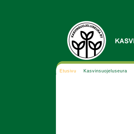
Etusivu
Kasvinsuojeluseura