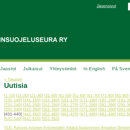
Jäsensivut
Jaostot
Julkaisut
Yhteystiedot
In English
På Sve
« Takaisin
Uutisia
[1-10]
[11-20]
[21-30]
[31-40]
[41-50]
[51-60]
[61-70]
[71-80]
[81-90]
[131-140]
[141-150]
[151-160]
[161-170]
[171-180]
[181-190]
[191-2
[231-240]
[241-250]
[251-260]
[261-270]
[271-280]
[281-290]
[291-3
[331-340]
[341-350]
[351-360]
[361-370]
[371-380]
[381-390]
[391-4
[431-440]
[441-450]
[451-460]
[461-470]
[471-480]
[481-490]
[491-5
[531-540]
[541-550]
[551-560]
YLE: Koivuja syövien hyönteisten määrä lisääntynee ilmaston lämpe