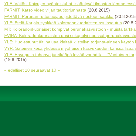
YLE: Väitös: Koivujen hyönteistuhot lisääntyvät ilmaston lämmetessä
FARMIT: Katso video viljan tautitorjunnasta
(20.8.2015)
FARMIT: Perunan ruttosuojaus pidettävä nostoon saakka
(20.8.2015
YLE: Etelä-Karjala synkkää koloradonkuoriaisten asuinseutua
(20.8.
MT: Koloradonkuoriaiset kömpivät perunakasvustoon - muista tarkkai
EVIRA: Koloradonkuoriaisten uusi sukupolvi noussut perunakasvust
YLE: Huolestunut äiti haluaa kieltää kiistellyn torjunta-aineen käytön 
VYR: Sateinen kesä yhdessä myöhäisen kasvukauden kanssa lisää v
YLE: Havupuita tuhoava juurikääpä leviää vauhdilla – "Vuotuinen torju
(19.8.2015)
« edelliset 10
seuraavat 10 »