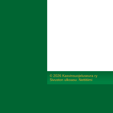
©
2026 Kasvinsuojeluseura ry
Sivuston ulkoasu: Nettitiimi