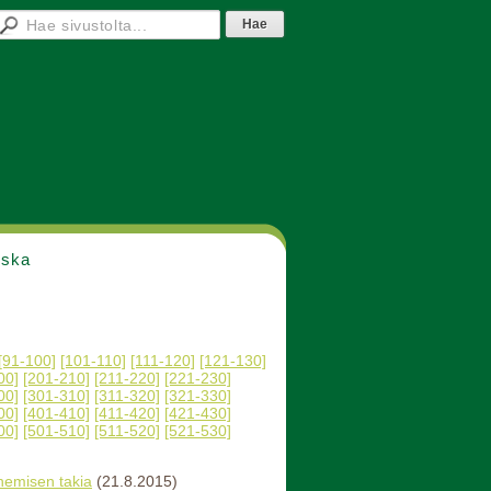
nska
[91-100]
[101-110]
[111-120]
[121-130]
00]
[201-210]
[211-220]
[221-230]
00]
[301-310]
[311-320]
[321-330]
00]
[401-410]
[411-420]
[421-430]
00]
[501-510]
[511-520]
[521-530]
nemisen takia
(21.8.2015)