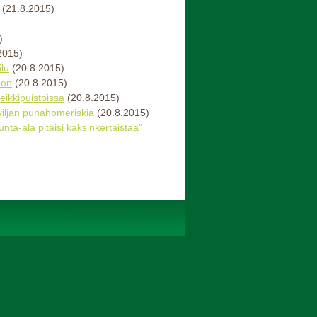
(21.8.2015)
)
2015)
lu
(20.8.2015)
oon
(20.8.2015)
leikkipuistoissa
(20.8.2015)
iljan punahomeriskiä
(20.8.2015)
nta-ala pitäisi kaksinkertaistaa"
Tehty Yhdistysavaimella