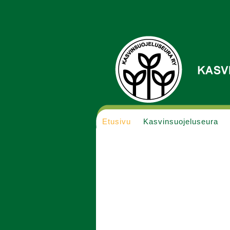
Etusivu
Kasvinsuojeluseura