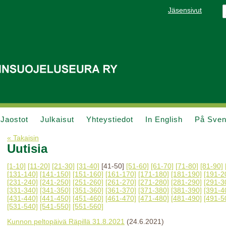
Jäsensivut
Jaostot
Julkaisut
Yhteystiedot
In English
På Sve
« Takaisin
Uutisia
[1-10]
[11-20]
[21-30]
[31-40]
[41-50]
[51-60]
[61-70]
[71-80]
[81-90]
[131-140]
[141-150]
[151-160]
[161-170]
[171-180]
[181-190]
[191-2
[231-240]
[241-250]
[251-260]
[261-270]
[271-280]
[281-290]
[291-3
[331-340]
[341-350]
[351-360]
[361-370]
[371-380]
[381-390]
[391-4
[431-440]
[441-450]
[451-460]
[461-470]
[471-480]
[481-490]
[491-5
[531-540]
[541-550]
[551-560]
Kunnon peltopäivä Räpillä 31.8.2021
(24.6.2021)