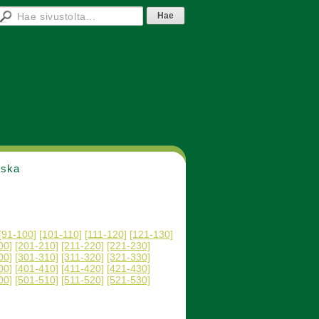
nska
[91-100]
[101-110]
[111-120]
[121-130]
00]
[201-210]
[211-220]
[221-230]
00]
[301-310]
[311-320]
[321-330]
00]
[401-410]
[411-420]
[421-430]
00]
[501-510]
[511-520]
[521-530]