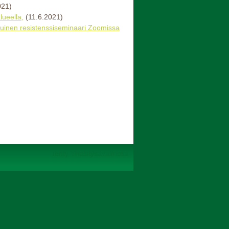
021)
ueella,
(11.6.2021)
otuinen resistenssiseminaari Zoomissa
Tehty Yhdistysavaimella