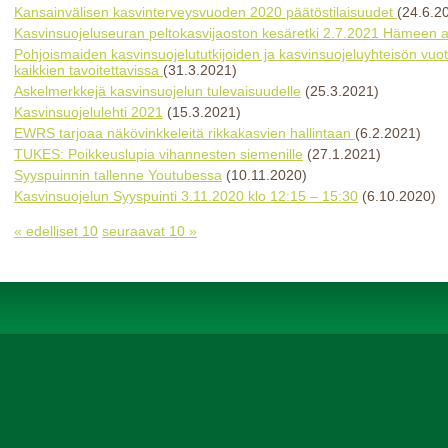
Kansainvälisen kasvinterveysvuoden 2020 päätöstilaisuudet
(24.6.2
Kasvinsuojeluseuran peltokasvijaoston kesäretki 2.7.2021 Hämeen al
Pohjoismaiden kasvinsuojelututkijoiden ja kasvinsuojeluyhteisön vu
kaikkien tavoitettavissa
(31.3.2021)
Askelmerkkejä kasvinsuojelun tulevaisuudelle
(25.3.2021)
Kasvinsuojelulehti 2021
(15.3.2021)
EWRS tarjoaa näkövinkkeleitä rikkakasvien hallintaan
(6.2.2021)
TUKES: Poikkeuslupia vihannesten siemenille
(27.1.2021)
Syyspuinnin tallenne Youtubessa
(10.11.2020)
Kasvinsuojelun Syyspuinti 3.11.2020 klo 12:15 – 15:30
(6.10.2020)
« edelliset 10
seuraavat 10 »