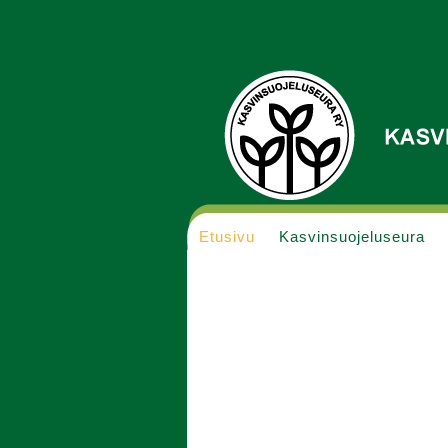
Etusivu
Kasvinsuojeluseura