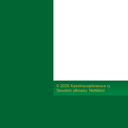
©
2026 Kasvinsuojeluseura ry
Sivuston ulkoasu: Nettitiimi