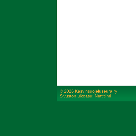
©
2026 Kasvinsuojeluseura ry
Sivuston ulkoasu: Nettitiimi