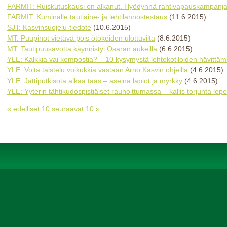
FARMIT: Ruiskutuskausi on alkanut. Hyödynnä rahtivapauskampanja
FARMIT: Kuminalle tautiaine- ja lehtilannostestaus
(11.6.2015)
SJT: Kasvinsuojelu-tiedote
(10.6.2015)
MT: Puupinot vietävä pois ötököiden ulottuvilta
(8.6.2015)
MT: Tautipuusavotta käynnistyi Osaran aukeilla
(6.6.2015)
YLE: Kalkkia vai kompostia? – 10 kysymystä lehtokotiloiden hävittäm
YLE: Voita taistelu voikukkia vastaan Arno Kasvin ohjeilla
(4.6.2015)
YLE: Jättiputkisota alkaa taas – aseina lapiot ja myrkky
(4.6.2015)
YLE: Yyterin tähtikudospistiäiset rauhoittumassa – kallis torjunta lope
« edelliset 10
seuraavat 10 »