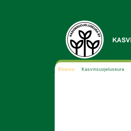
Etusivu
Kasvinsuojeluseura