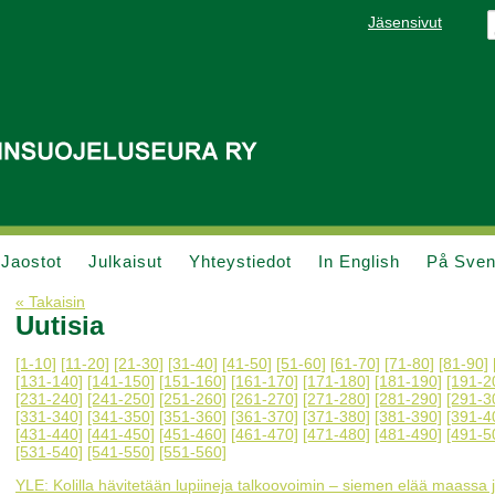
Jäsensivut
Jaostot
Julkaisut
Yhteystiedot
In English
På Sve
« Takaisin
Uutisia
[1-10]
[11-20]
[21-30]
[31-40]
[41-50]
[51-60]
[61-70]
[71-80]
[81-90]
[131-140]
[141-150]
[151-160]
[161-170]
[171-180]
[181-190]
[191-2
[231-240]
[241-250]
[251-260]
[261-270]
[271-280]
[281-290]
[291-3
[331-340]
[341-350]
[351-360]
[361-370]
[371-380]
[381-390]
[391-4
[431-440]
[441-450]
[451-460]
[461-470]
[471-480]
[481-490]
[491-5
[531-540]
[541-550]
[551-560]
YLE: Kolilla hävitetään lupiineja talkoovoimin – siemen elää maassa 