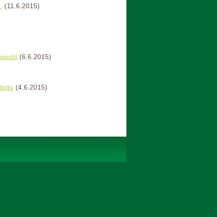
.
(11.6.2015)
isestä
(6.6.2015)
tettu
(4.6.2015)
Tehty Yhdistysavaimella