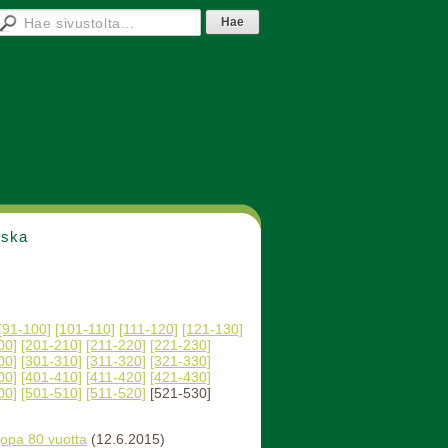
nska
[91-100]
[101-110]
[111-120]
[121-130]
00]
[201-210]
[211-220]
[221-230]
00]
[301-310]
[311-320]
[321-330]
00]
[401-410]
[411-420]
[421-430]
00]
[501-510]
[511-520]
[521-530]
jopa 80 vuotta
(12.6.2015)