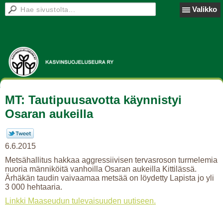
Valikko
MT: Tautipuusavotta käynnistyi
Osaran aukeilla
6.6.2015
Metsähallitus hakkaa aggressiivisen tervasroson turmelemia
nuoria männiköitä vanhoilla Osaran aukeilla Kittilässä.
Ärhäkän taudin vaivaamaa metsää on löydetty Lapista jo yli
3 000 hehtaaria.
Linkki Maaseudun tulevaisuuden uutiseen.