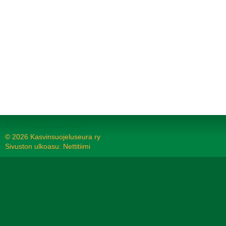
Tehty Yhdistysavaimella
©
2026 Kasvinsuojeluseura ry
Sivuston ulkoasu: Nettitiimi