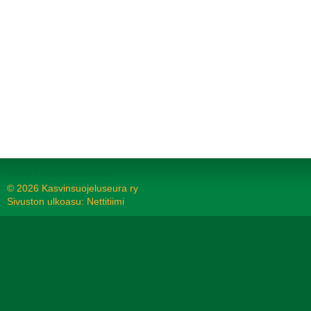
Tehty Yhdistysavaimella
©
2026 Kasvinsuojeluseura ry
Sivuston ulkoasu: Nettitiimi