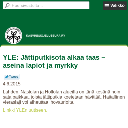
Valikko
YLE: Jättiputkisota alkaa taas –
aseina lapiot ja myrkky
4.6.2015
Lahden, Nastolan ja Hollolan alueilla on tänä kesänä noin
sata paikkaa, joista jättiputkia koetetaan hävittää. Haitallinen
vieraslaji voi aiheuttaa ihovaurioita.
Linkki YLEn uutiseen.