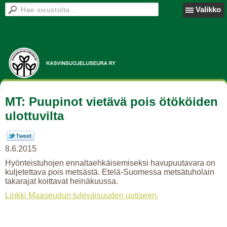
Valikko
MT: Puupinot vietävä pois ötököiden
ulottuvilta
8.6.2015
Hyönteistuhojen ennaltaehkäisemiseksi havupuutavara on
kuljetettava pois metsästä. Etelä-Suomessa metsätuholain
takarajat koittavat heinäkuussa.
Linkki Maaseudun tulevaisuuden uutiseen.