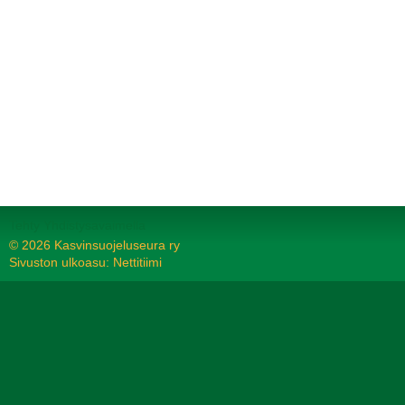
Tehty Yhdistysavaimella
©
2026 Kasvinsuojeluseura ry
Sivuston ulkoasu: Nettitiimi