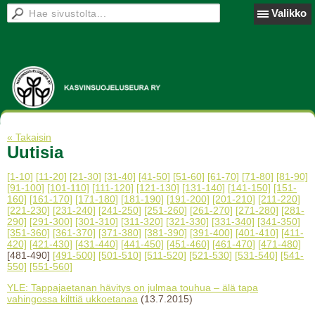
Valikko
« Takaisin
Uutisia
[1-10]
[11-20]
[21-30]
[31-40]
[41-50]
[51-60]
[61-70]
[71-80]
[81-90]
[91-100]
[101-110]
[111-120]
[121-130]
[131-140]
[141-150]
[151-
160]
[161-170]
[171-180]
[181-190]
[191-200]
[201-210]
[211-220]
[221-230]
[231-240]
[241-250]
[251-260]
[261-270]
[271-280]
[281-
290]
[291-300]
[301-310]
[311-320]
[321-330]
[331-340]
[341-350]
[351-360]
[361-370]
[371-380]
[381-390]
[391-400]
[401-410]
[411-
420]
[421-430]
[431-440]
[441-450]
[451-460]
[461-470]
[471-480]
[481-490]
[491-500]
[501-510]
[511-520]
[521-530]
[531-540]
[541-
550]
[551-560]
YLE: Tappajaetanan hävitys on julmaa touhua – älä tapa
vahingossa kilttiä ukkoetanaa
(13.7.2015)