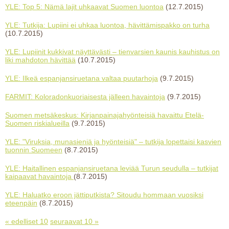
YLE: Top 5: Nämä lajit uhkaavat Suomen luontoa
(12.7.2015)
YLE: Tutkija: Lupiini ei uhkaa luontoa, hävittämispakko on turha
(10.7.2015)
YLE: Lupiinit kukkivat näyttävästi – tienvarsien kaunis kauhistus on
liki mahdoton hävittää
(10.7.2015)
YLE: Ilkeä espanjansiruetana valtaa puutarhoja
(9.7.2015)
FARMIT: Koloradonkuoriaisesta jälleen havaintoja
(9.7.2015)
Suomen metsäkeskus: Kirjanpainajahyönteisiä havaittu Etelä-
Suomen riskialueilla
(9.7.2015)
YLE: "Viruksia, munasieniä ja hyönteisiä" – tutkija lopettaisi kasvien
tuonnin Suomeen
(8.7.2015)
YLE: Haitallinen espanjansiruetana leviää Turun seudulla – tutkijat
kaipaavat havaintoja
(8.7.2015)
YLE: Haluatko eroon jättiputkista? Sitoudu hommaan vuosiksi
eteenpäin
(8.7.2015)
« edelliset 10
seuraavat 10 »