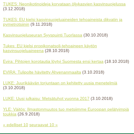
TUKES: Neonikotinoideja korvataan öljykasvien kasvinsuojelussa
(3.12.2018)
TUKES: EU kielsi kasvinsuojeluaineiden tehoaineista dikvatin ja
pymetrotsiinin
(9.11.2018)
Kasvinsuojeluseuran Syyspuinti Tuorlassa
(30.10.2018)
Tukes: EU kielsi propikonatsoli-tehoaineen käytön
kasvinsuojeluaineena
(28.10.2018)
Evira: Pihtojen korotautia löytyi Suomesta ensi kertaa
(18.10.2018)
EVIRA: Tulipolte hävitetty Ahvenanmaalta
(3.10.2018)
LUKE: Juurikäävän torjuntaan on kehitetty uusia menetelmiä
(3.10.2018)
LUKE: Uusi julkaisu: Metsätuhot vuonna 2017
(3.10.2018)
YLE: Väitös: Ilmastonmuutos tuo metsiimme Euroopan pelätyimpiä
toukkia
(26.9.2018)
« edelliset 10
seuraavat 10 »