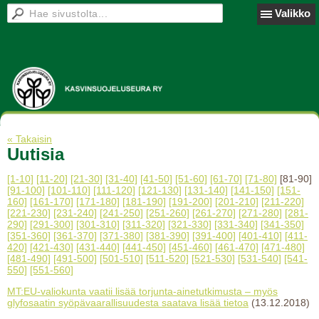
Valikko
« Takaisin
Uutisia
[1-10]
[11-20]
[21-30]
[31-40]
[41-50]
[51-60]
[61-70]
[71-80]
[81-90]
[91-100]
[101-110]
[111-120]
[121-130]
[131-140]
[141-150]
[151-
160]
[161-170]
[171-180]
[181-190]
[191-200]
[201-210]
[211-220]
[221-230]
[231-240]
[241-250]
[251-260]
[261-270]
[271-280]
[281-
290]
[291-300]
[301-310]
[311-320]
[321-330]
[331-340]
[341-350]
[351-360]
[361-370]
[371-380]
[381-390]
[391-400]
[401-410]
[411-
420]
[421-430]
[431-440]
[441-450]
[451-460]
[461-470]
[471-480]
[481-490]
[491-500]
[501-510]
[511-520]
[521-530]
[531-540]
[541-
550]
[551-560]
MT:EU-valiokunta vaatii lisää torjunta-ainetutkimusta – myös
glyfosaatin syöpävaarallisuudesta saatava lisää tietoa
(13.12.2018)