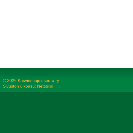
Tehty Yhdistysavaimella
©
2026 Kasvinsuojeluseura ry
Sivuston ulkoasu: Nettitiimi