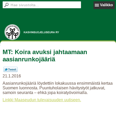
Valikko
MT: Koira avuksi jahtaamaan
aasianrunkojääriä
21.1.2016
Aasianrunkojääriä löydettiin lokakuussa ensimmäistä kertaa
Suomen luonnosta. Puuntuholaisen hävitystyöt jatkuvat,
samoin seuranta – ehkä jopa koiratyövoimalla.
Linkki Maaseudun tulevaisuuden uutiseen.