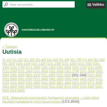
Valikko
« Takaisin
Uutisia
[1-10]
[11-20]
[21-30]
[31-40]
[41-50]
[51-60]
[61-70]
[71-80]
[81-90]
[91-100]
[101-110]
[111-120]
[121-130]
[131-140]
[141-150]
[151-
160]
[161-170]
[171-180]
[181-190]
[191-200]
[201-210]
[211-220]
[221-230]
[231-240]
[241-250]
[251-260]
[261-270]
[271-280]
[281-
290]
[291-300]
[301-310]
[311-320]
[321-330]
[331-340]
[341-350]
[351-360]
[361-370]
[371-380]
[381-390]
[391-400]
[401-410]
[411-
420]
[421-430]
[431-440]
[441-450]
[451-460]
[461-470]
[471-480]
[481-490]
[491-500]
[501-510]
[511-520]
[521-530]
[531-540]
[541-
550]
[551-560]
YLE: Jättiputkella kymmenien hehtaarien etumatka – Lahti aikoo
hävittää haittakasvin koko kaupungista
(13.5.2016)