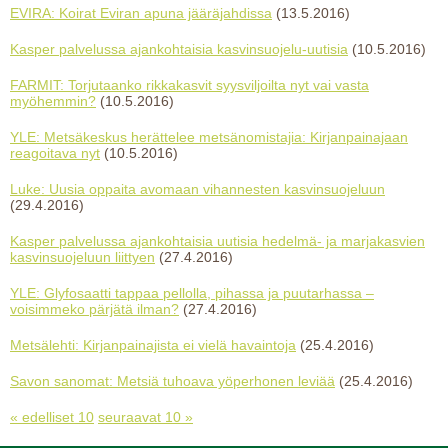
EVIRA: Koirat Eviran apuna jääräjahdissa
(13.5.2016)
Kasper palvelussa ajankohtaisia kasvinsuojelu-uutisia
(10.5.2016)
FARMIT: Torjutaanko rikkakasvit syysviljoilta nyt vai vasta
myöhemmin?
(10.5.2016)
YLE: Metsäkeskus herättelee metsänomistajia: Kirjanpainajaan
reagoitava nyt
(10.5.2016)
Luke: Uusia oppaita avomaan vihannesten kasvinsuojeluun
(29.4.2016)
Kasper palvelussa ajankohtaisia uutisia hedelmä- ja marjakasvien
kasvinsuojeluun liittyen
(27.4.2016)
YLE: Glyfosaatti tappaa pellolla, pihassa ja puutarhassa –
voisimmeko pärjätä ilman?
(27.4.2016)
Metsälehti: Kirjanpainajista ei vielä havaintoja
(25.4.2016)
Savon sanomat: Metsiä tuhoava yöperhonen leviää
(25.4.2016)
« edelliset 10
seuraavat 10 »