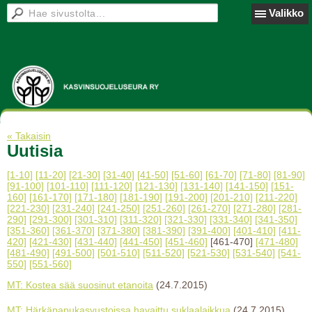
Valikko
« Takaisin
Uutisia
[1-10]
[11-20]
[21-30]
[31-40]
[41-50]
[51-60]
[61-70]
[71-80]
[81-90]
[91-100]
[101-110]
[111-120]
[121-130]
[131-140]
[141-150]
[151-
160]
[161-170]
[171-180]
[181-190]
[191-200]
[201-210]
[211-220]
[221-230]
[231-240]
[241-250]
[251-260]
[261-270]
[271-280]
[281-
290]
[291-300]
[301-310]
[311-320]
[321-330]
[331-340]
[341-350]
[351-360]
[361-370]
[371-380]
[381-390]
[391-400]
[401-410]
[411-
420]
[421-430]
[431-440]
[441-450]
[451-460]
[461-470]
[471-480]
[481-490]
[491-500]
[501-510]
[511-520]
[521-530]
[531-540]
[541-
550]
[551-560]
MT: Kostea sää suosinut etanoita
(24.7.2015)
MT: Härkäpapukasvustoissa havaittu suklaalaikkua
(24.7.2015)