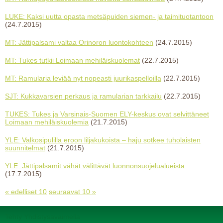
LUKE: Kaksi uutta opasta metsäpuiden siemen- ja taimituotantoon
(24.7.2015)
MT: Jättipalsami valtaa Orinoron luontokohteen
(24.7.2015)
MT: Tukes tutkii Loimaan mehiläiskuolemat
(22.7.2015)
MT: Ramularia leviää nyt nopeasti juurikaspelloilla
(22.7.2015)
SJT: Kukkavarsien perkaus ja ramularian tarkkailu
(22.7.2015)
TUKES: Tukes ja Varsinais-Suomen ELY-keskus ovat selvittäneet
Loimaan mehiläiskuolemia
(21.7.2015)
YLE: Valkosipulilla eroon liljakukoista – haju sotkee tuholaisten
suunnitelmat
(21.7.2015)
YLE: Jättipalsamit vähät välittävät luonnonsuojelualueista
(17.7.2015)
« edelliset 10
seuraavat 10 »
Tehty Yhdistysavaimella