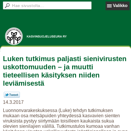
Valikko
Luken tutkimus paljasti sienivirusten
uskottomuuden – ja muutti
tieteellisen käsityksen niiden
leviämisestä
14.3.2017
Luonnonvarakeskuksessa (Luke) tehdyn tutkimuksen
mukaan osa metsäpuiden yhteydessä kasvavien sienten
viruksista pystyy siirtymään toisilleen kaukaista sukua
olevien sienilajien välillä. Tutkimustulos kumoaa vanhan