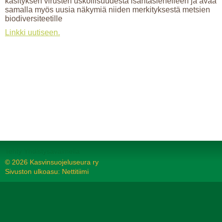
käsityksen virusten uskollisuudesta isäntäsienelleen ja avaa
samalla myös uusia näkymiä niiden merkityksestä metsien
biodiversiteetille
Linkki uutiseen.
Tehty Yhdistysavaimella
©
2026 Kasvinsuojeluseura ry
Sivuston ulkoasu: Nettitiimi