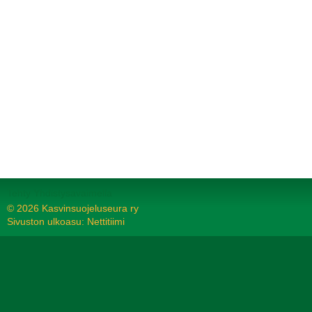
Tehty Yhdistysavaimella
©
2026 Kasvinsuojeluseura ry
Sivuston ulkoasu: Nettitiimi