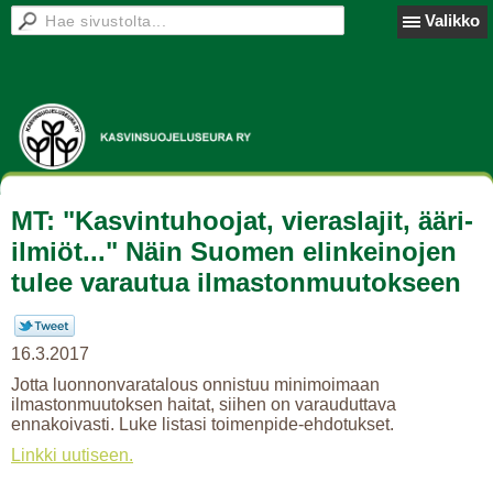
Valikko
MT: "Kasvintuhoojat, vieraslajit, ääri-
ilmiöt..." Näin Suomen elinkeinojen
tulee varautua ilmastonmuutokseen
16.3.2017
Jotta luonnonvaratalous onnistuu minimoimaan
ilmastonmuutoksen haitat, siihen on varauduttava
ennakoivasti. Luke listasi toimenpide-ehdotukset.
Linkki uutiseen.