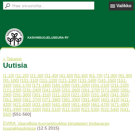
Valikko
« Takaisin
Uutisia
[1-10]
[11-20]
[21-30]
[31-40]
[41-50]
[51-60]
[61-70]
[71-80]
[81-90]
[91-100]
[101-110]
[111-120]
[121-130]
[131-140]
[141-150]
[151-
160]
[161-170]
[171-180]
[181-190]
[191-200]
[201-210]
[211-220]
[221-230]
[231-240]
[241-250]
[251-260]
[261-270]
[271-280]
[281-
290]
[291-300]
[301-310]
[311-320]
[321-330]
[331-340]
[341-350]
[351-360]
[361-370]
[371-380]
[381-390]
[391-400]
[401-410]
[411-
420]
[421-430]
[431-440]
[441-450]
[451-460]
[461-470]
[471-480]
[481-490]
[491-500]
[501-510]
[511-520]
[521-530]
[531-540]
[541-
550]
[551-560]
EVIRA: Vaarallisia kuoriaistoukkia kiinalaisen kivitavaran
puupakkauksissa
(12.5.2015)