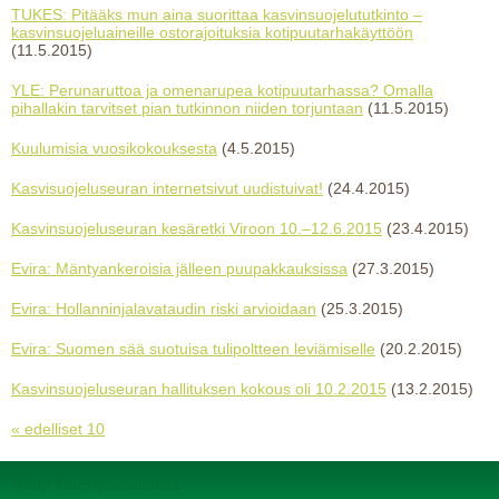
TUKES: Pitääks mun aina suorittaa kasvinsuojelututkinto –
kasvinsuojeluaineille ostorajoituksia kotipuutarhakäyttöön
(11.5.2015)
YLE: Perunaruttoa ja omenarupea kotipuutarhassa? Omalla
pihallakin tarvitset pian tutkinnon niiden torjuntaan
(11.5.2015)
Kuulumisia vuosikokouksesta
(4.5.2015)
Kasvisuojeluseuran internetsivut uudistuivat!
(24.4.2015)
Kasvinsuojeluseuran kesäretki Viroon 10.–12.6.2015
(23.4.2015)
Evira: Mäntyankeroisia jälleen puupakkauksissa
(27.3.2015)
Evira: Hollanninjalavataudin riski arvioidaan
(25.3.2015)
Evira: Suomen sää suotuisa tulipoltteen leviämiselle
(20.2.2015)
Kasvinsuojeluseuran hallituksen kokous oli 10.2.2015
(13.2.2015)
« edelliset 10
Tehty Yhdistysavaimella