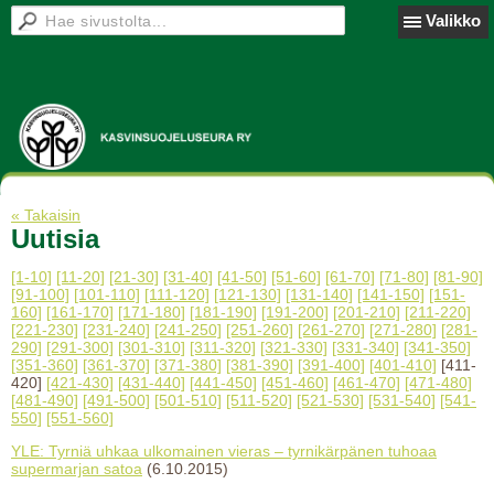
Valikko
« Takaisin
Uutisia
[1-10]
[11-20]
[21-30]
[31-40]
[41-50]
[51-60]
[61-70]
[71-80]
[81-90]
[91-100]
[101-110]
[111-120]
[121-130]
[131-140]
[141-150]
[151-
160]
[161-170]
[171-180]
[181-190]
[191-200]
[201-210]
[211-220]
[221-230]
[231-240]
[241-250]
[251-260]
[261-270]
[271-280]
[281-
290]
[291-300]
[301-310]
[311-320]
[321-330]
[331-340]
[341-350]
[351-360]
[361-370]
[371-380]
[381-390]
[391-400]
[401-410]
[411-
420]
[421-430]
[431-440]
[441-450]
[451-460]
[461-470]
[471-480]
[481-490]
[491-500]
[501-510]
[511-520]
[521-530]
[531-540]
[541-
550]
[551-560]
YLE: Tyrniä uhkaa ulkomainen vieras – tyrnikärpänen tuhoaa
supermarjan satoa
(6.10.2015)