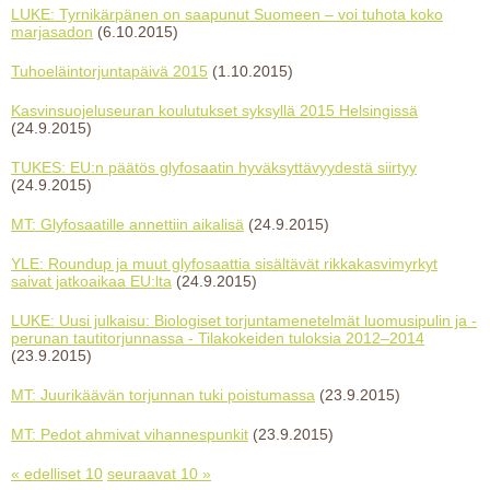
LUKE: Tyrnikärpänen on saapunut Suomeen – voi tuhota koko
marjasadon
(6.10.2015)
Tuhoeläintorjuntapäivä 2015
(1.10.2015)
Kasvinsuojeluseuran koulutukset syksyllä 2015 Helsingissä
(24.9.2015)
TUKES: EU:n päätös glyfosaatin hyväksyttävyydestä siirtyy
(24.9.2015)
MT: Glyfosaatille annettiin aikalisä
(24.9.2015)
YLE: Roundup ja muut glyfosaattia sisältävät rikkakasvimyrkyt
saivat jatkoaikaa EU:lta
(24.9.2015)
LUKE: Uusi julkaisu: Biologiset torjuntamenetelmät luomusipulin ja -
perunan tautitorjunnassa - Tilakokeiden tuloksia 2012–2014
(23.9.2015)
MT: Juurikäävän torjunnan tuki poistumassa
(23.9.2015)
MT: Pedot ahmivat vihannespunkit
(23.9.2015)
« edelliset 10
seuraavat 10 »