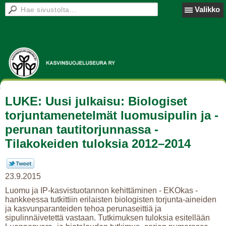
Valikko
LUKE: Uusi julkaisu: Biologiset
torjuntamenetelmät luomusipulin ja -
perunan tautitorjunnassa -
Tilakokeiden tuloksia 2012–2014
23.9.2015
Luomu ja IP-kasvistuotannon kehittäminen - EKOkas -
hankkeessa tutkittiin erilaisten biologisten torjunta-aineiden
ja kasvunparanteiden tehoa perunaseittiä ja
sipulinnäivetettä vastaan. Tutkimuksen tuloksia esitellään