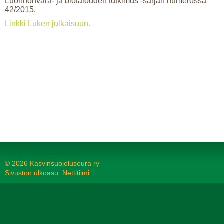
Luonnonvara- ja biotalouden tutkimus -sarjan numerossa
42/2015.
Linkki Luken julkaisuun.
Tehty Yhdistysavaimella
©
2026 Kasvinsuojeluseura ry
Sivuston ulkoasu: Nettitiimi