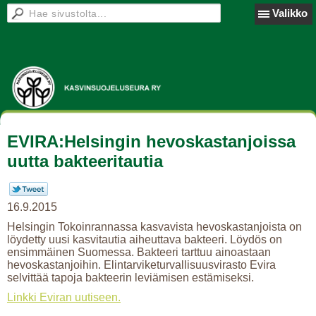
Valikko
EVIRA:Helsingin hevoskastanjoissa
uutta bakteeritautia
16.9.2015
Helsingin Tokoinrannassa kasvavista hevoskastanjoista on
löydetty uusi kasvitautia aiheuttava bakteeri. Löydös on
ensimmäinen Suomessa. Bakteeri tarttuu ainoastaan
hevoskastanjoihin. Elintarviketurvallisuusvirasto Evira
selvittää tapoja bakteerin leviämisen estämiseksi.
Linkki Eviran uutiseen.