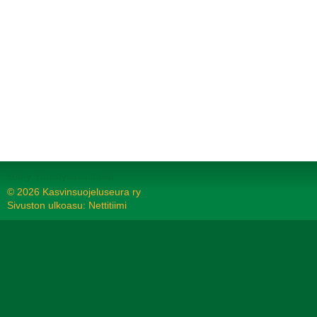
Tehty Yhdistysavaimella
©
2026 Kasvinsuojeluseura ry
Sivuston ulkoasu: Nettitiimi