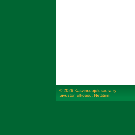
©
2026 Kasvinsuojeluseura ry
Sivuston ulkoasu: Nettitiimi