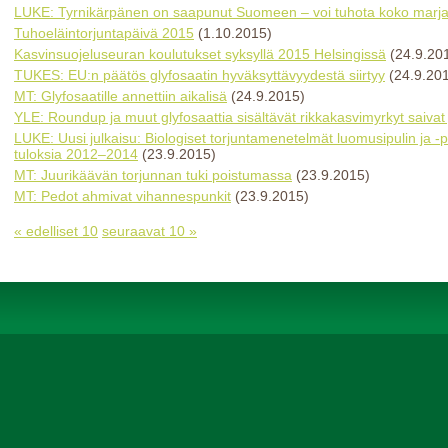
LUKE: Tyrnikärpänen on saapunut Suomeen – voi tuhota koko marj
Tuhoeläintorjuntapäivä 2015
(1.10.2015)
Kasvinsuojeluseuran koulutukset syksyllä 2015 Helsingissä
(24.9.20
TUKES: EU:n päätös glyfosaatin hyväksyttävyydestä siirtyy
(24.9.20
MT: Glyfosaatille annettiin aikalisä
(24.9.2015)
YLE: Roundup ja muut glyfosaattia sisältävät rikkakasvimyrkyt saivat
LUKE: Uusi julkaisu: Biologiset torjuntamenetelmät luomusipulin ja -
tuloksia 2012–2014
(23.9.2015)
MT: Juurikäävän torjunnan tuki poistumassa
(23.9.2015)
MT: Pedot ahmivat vihannespunkit
(23.9.2015)
« edelliset 10
seuraavat 10 »