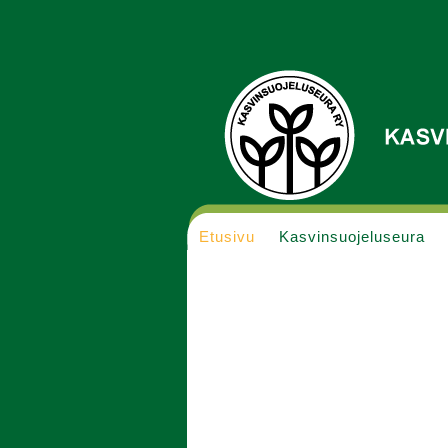
Etusivu
Kasvinsuojeluseura