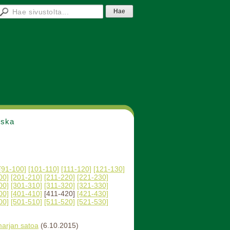
nska
[91-100]
[101-110]
[111-120]
[121-130]
00]
[201-210]
[211-220]
[221-230]
00]
[301-310]
[311-320]
[321-330]
00]
[401-410]
[411-420]
[421-430]
00]
[501-510]
[511-520]
[521-530]
marjan satoa
(6.10.2015)