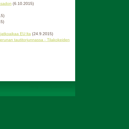
asadon
(6.10.2015)
15)
15)
 jatkoaikaa EU:lta
(24.9.2015)
perunan tautitorjunnassa - Tilakokeiden
Tehty Yhdistysavaimella