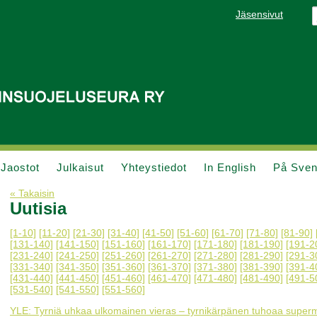
Jäsensivut
Jaostot
Julkaisut
Yhteystiedot
In English
På Sve
« Takaisin
Uutisia
[1-10]
[11-20]
[21-30]
[31-40]
[41-50]
[51-60]
[61-70]
[71-80]
[81-90]
[131-140]
[141-150]
[151-160]
[161-170]
[171-180]
[181-190]
[191-2
[231-240]
[241-250]
[251-260]
[261-270]
[271-280]
[281-290]
[291-3
[331-340]
[341-350]
[351-360]
[361-370]
[371-380]
[381-390]
[391-4
[431-440]
[441-450]
[451-460]
[461-470]
[471-480]
[481-490]
[491-5
[531-540]
[541-550]
[551-560]
YLE: Tyrniä uhkaa ulkomainen vieras – tyrnikärpänen tuhoaa super