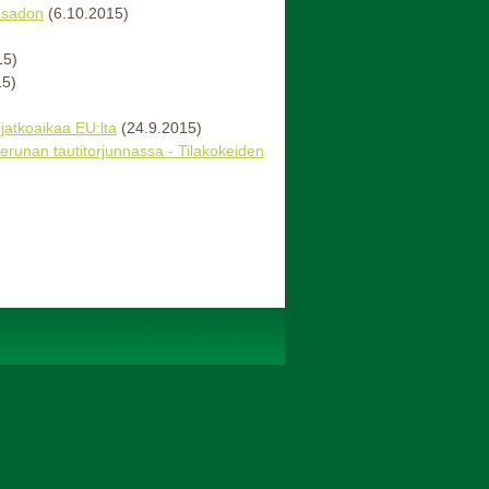
asadon
(6.10.2015)
15)
15)
 jatkoaikaa EU:lta
(24.9.2015)
perunan tautitorjunnassa - Tilakokeiden
Tehty Yhdistysavaimella