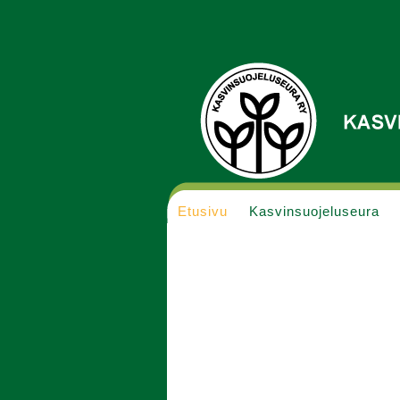
Etusivu
Kasvinsuojeluseura