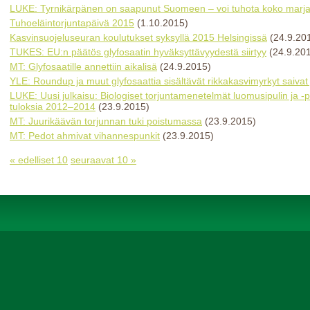
LUKE: Tyrnikärpänen on saapunut Suomeen – voi tuhota koko marj
Tuhoeläintorjuntapäivä 2015
(1.10.2015)
Kasvinsuojeluseuran koulutukset syksyllä 2015 Helsingissä
(24.9.20
TUKES: EU:n päätös glyfosaatin hyväksyttävyydestä siirtyy
(24.9.20
MT: Glyfosaatille annettiin aikalisä
(24.9.2015)
YLE: Roundup ja muut glyfosaattia sisältävät rikkakasvimyrkyt saivat
LUKE: Uusi julkaisu: Biologiset torjuntamenetelmät luomusipulin ja -
tuloksia 2012–2014
(23.9.2015)
MT: Juurikäävän torjunnan tuki poistumassa
(23.9.2015)
MT: Pedot ahmivat vihannespunkit
(23.9.2015)
« edelliset 10
seuraavat 10 »