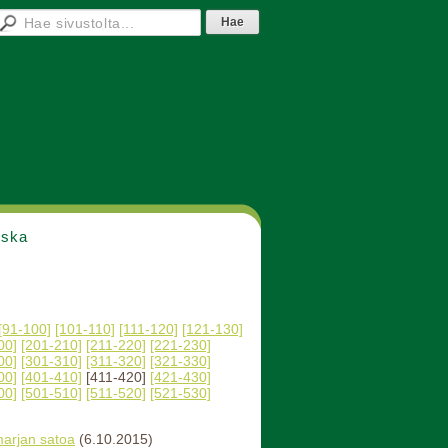
nska
[91-100]
[101-110]
[111-120]
[121-130]
00]
[201-210]
[211-220]
[221-230]
00]
[301-310]
[311-320]
[321-330]
00]
[401-410]
[411-420]
[421-430]
00]
[501-510]
[511-520]
[521-530]
marjan satoa
(6.10.2015)