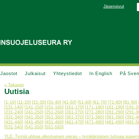
Jäsensivut
Jaostot
Julkaisut
Yhteystiedot
In English
På Sve
« Takaisin
Uutisia
[1-10]
[11-20]
[21-30]
[31-40]
[41-50]
[51-60]
[61-70]
[71-80]
[81-90]
[131-140]
[141-150]
[151-160]
[161-170]
[171-180]
[181-190]
[191-2
[231-240]
[241-250]
[251-260]
[261-270]
[271-280]
[281-290]
[291-3
[331-340]
[341-350]
[351-360]
[361-370]
[371-380]
[381-390]
[391-4
[431-440]
[441-450]
[451-460]
[461-470]
[471-480]
[481-490]
[491-5
[531-540]
[541-550]
[551-560]
YLE: Tyrniä uhkaa ulkomainen vieras – tyrnikärpänen tuhoaa super