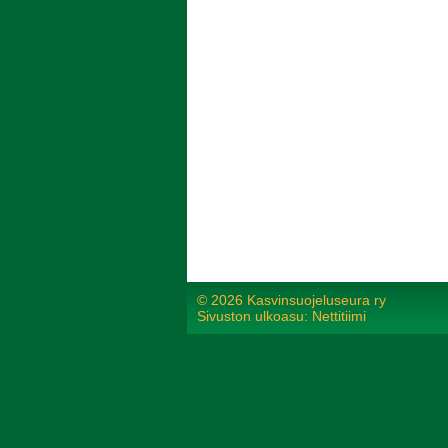
©
2026 Kasvinsuojeluseura ry
Sivuston ulkoasu: Nettitiimi