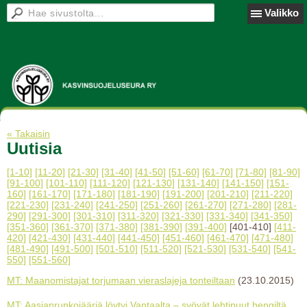
Valikko
« Takaisin
Uutisia
[1-10]
[11-20]
[21-30]
[31-40]
[41-50]
[51-60]
[61-70]
[71-80]
[81-90]
[91-100]
[101-110]
[111-120]
[121-130]
[131-140]
[141-150]
[151-
160]
[161-170]
[171-180]
[181-190]
[191-200]
[201-210]
[211-220]
[221-230]
[231-240]
[241-250]
[251-260]
[261-270]
[271-280]
[281-
290]
[291-300]
[301-310]
[311-320]
[321-330]
[331-340]
[341-350]
[351-360]
[361-370]
[371-380]
[381-390]
[391-400]
[401-410]
[411-
420]
[421-430]
[431-440]
[441-450]
[451-460]
[461-470]
[471-480]
[481-490]
[491-500]
[501-510]
[511-520]
[521-530]
[531-540]
[541-
550]
[551-560]
MT: Maanomistajat torjumaan vieraslajeja tonteiltaan
(23.10.2015)
MT: Aasianrunkojääriä löytyi Vantaalta – syövät lehtipuut hengiltä