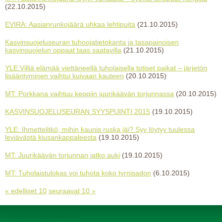
(22.10.2015)
EVIRA: Aasianrunkojäärä uhkaa lehtipuita
(21.10.2015)
Kasvinsuojeluseuran tuhoojatietokanta ja tasapainoisen
kasvinsuojelun oppaat taas saatavilla
(21.10.2015)
YLE:Villiä elämää viettäneellä tuholaisella totiset paikat – järjetön
lisääntyminen vaihtui kuivaan kauteen
(20.10.2015)
MT: Porkkana vaihtuu keppiin juurikäävän torjunnassa
(20.10.2015)
KASVINSUOJELUSEURAN SYYSPUINTI 2015
(19.10.2015)
YLE: Ihmettelitkö, mihin kaunis ruska jäi? Syy löytyy tuulessa
leviävästä kiusankappaleesta
(19.10.2015)
MT: Juurikäävän torjunnan jatko auki
(19.10.2015)
MT: Tuholaistulokas voi tuhota koko tyrnisadon
(6.10.2015)
« edelliset 10
seuraavat 10 »
Tehty Yhdistysavaimella