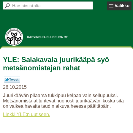
Valikko
YLE: Salakavala juurikääpä syö
metsänomistajan rahat
26.10.2015
Juurikäävän pilaama tukkipuu kelpaa vain sellupuuksi.
Metsänomistajat tuntevat huonosti juurikäävän, koska sitä
on vaikea havaita taudin alkuvaiheessa päältäpäin.
Linkki YLE:n uutiseen.