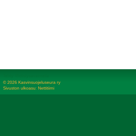
Tehty Yhdistysavaimella
©
2026 Kasvinsuojeluseura ry
Sivuston ulkoasu: Nettitiimi