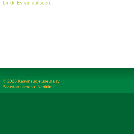
Linkki Eviran uutiseen.
Tehty Yhdistysavaimella
©
2026 Kasvinsuojeluseura ry
Sivuston ulkoasu: Nettitiimi