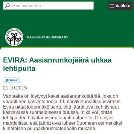
Valikko
EVIRA: Aasianrunkojäärä uhkaa
lehtipuita
21.10.2015
Vantaalta on löytynyt kaksi aasianrunkojäärää, joka on
vaarallinen kasvintuhooja. Elintarviketurvallisuusvirasto
Evira pitää todennäköisenä, että jäärät ovat kehittyneet
kasvavassa suomalaisessa puussa, mikä voi johtaa
lehtipuiden hävittämiseen laajalta alueelta. On myös
mahdollista, että jäärät ovat tulleet Suomeen esimerkiksi
kiinalaisen puupakkausmateriaalin mukana.