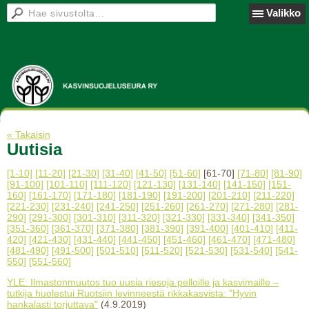
Valikko
« Takaisin
Uutisia
[1-10]
[11-20]
[21-30]
[31-40]
[41-50]
[51-60]
[61-70]
[71-80]
[81-90]
[91-100]
[101-110]
[111-120]
[121-130]
[131-140]
[141-150]
[151-
160]
[161-170]
[171-180]
[181-190]
[191-200]
[201-210]
[211-220]
[221-230]
[231-240]
[241-250]
[251-260]
[261-270]
[271-280]
[281-
290]
[291-300]
[301-310]
[311-320]
[321-330]
[331-340]
[341-350]
[351-360]
[361-370]
[371-380]
[381-390]
[391-400]
[401-410]
[411-
420]
[421-430]
[431-440]
[441-450]
[451-460]
[461-470]
[471-480]
[481-490]
[491-500]
[501-510]
[511-520]
[521-530]
[531-540]
[541-
550]
[551-560]
YLE: Ilmastonmuutos tuo uusia riesoja pelloille ja kasvimaille –
tutkija huolestui Ruotsiin levinneestä rikkakasvista: "Hyvin
hankalasti torjuttava"
(4.9.2019)