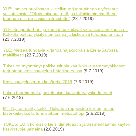
YLE: Ihmiset huolissaan kiistellyn torjunta-aineen glyfosaatin
vaikutuksista: "Olisin toivonut, että jos tällaisia aineita tänne
tuodaan niin olisi asiasta ilmoitettu"
(23.7.2019)
YLE: Kotipuutarhurit ja kunnat tuskailevat vieraskasvien kanssa –
Kokkola polttaa yksityisten taimia ja kiskoo irti tuhansia omiaan
(23.7.2019)
YLE: Metsää tuhoavia kirjanpainajakuoriaisia Etelä-Savossa
maltillisesti
(23.7.2019)
Tukes on myöntänyt poikkeuslupia kaalikoin ja gammayökkösen
torjuntaan kasvinsuojelun hätätilanteessa
(9.7.2019)
Kasvinsuojeluseuran kesäretki 2019
(7.6.2019)
Luken tuoreimmat ajankohtaiset kasvinterveystiedotteeet
(7.6.2019)
MT: Nyt on nähty kaikki: Hulvaton räppivideo kertoo, miten
laserkeilauksella tunnistetaan metsätuhoja
(2.6.2019)
TUKES: EU:n komissio kielsi dimetoaatin ja desmedifaamin käytön
kasvinsuojeluaineina
(2.6.2019)