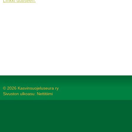
Linkki uutiseen.
Tehty Yhdistysavaimella
©
2026 Kasvinsuojeluseura ry
Sivuston ulkoasu: Nettitiimi