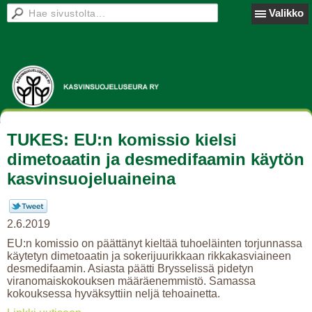
Valikko
TUKES: EU:n komissio kielsi
dimetoaatin ja desmedifaamin käytön
kasvinsuojeluaineina
2.6.2019
EU:n komissio on päättänyt kieltää tuhoeläinten torjunnassa
käytetyn dimetoaatin ja sokerijuurikkaan rikkakasviaineen
desmedifaamin. Asiasta päätti Brysselissä pidetyn
viranomaiskokouksen määräenemmistö. Samassa
kokouksessa hyväksyttiin neljä tehoainetta.