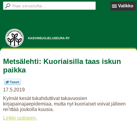
Valikko
Metsälehti: Kuoriaisilla taas iskun
paikka
17.5.2019
Kylmät kesät tukahduttivat takavuosien
kirjapainajaepidemiaa, mutta nyt kuoriaiset voivat jälleen
rei'ittää joukolla kuusia.
Linkki uutiseen.