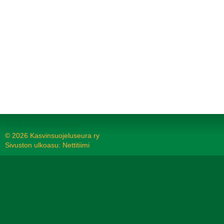
Tehty Yhdistysavaimella
©
2026 Kasvinsuojeluseura ry
Sivuston ulkoasu: Nettitiimi