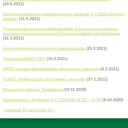
(24.6.2021)
Kasvinsuojeluseuran peltokasvijaoston kesäretki 2.7.2021 Hämeen
alueella,
(11.6.2021)
Pohjoismaiden kasvinsuojelututkijoiden ja kasvinsuojeluyhteisön
vuotuinen resistenssiseminaari Zoomissa kaikkien tavoitettavissa
(31.3.2021)
Askelmerkkejä kasvinsuojelun tulevaisuudelle
(25.3.2021)
Kasvinsuojelulehti 2021
(15.3.2021)
EWRS tarjoaa näkövinkkeleitä rikkakasvien hallintaan
(6.2.2021)
TUKES: Poikkeuslupia vihannesten siemenille
(27.1.2021)
Syyspuinnin tallenne Youtubessa
(10.11.2020)
Kasvinsuojelun Syyspuinti 3.11.2020 klo 12:15 – 15:30
(6.10.2020)
« edelliset 10
seuraavat 10 »
Tehty Yhdistysavaimella