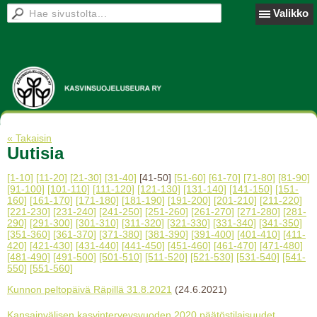
Valikko
« Takaisin
Uutisia
[1-10]
[11-20]
[21-30]
[31-40]
[41-50]
[51-60]
[61-70]
[71-80]
[81-90]
[91-100]
[101-110]
[111-120]
[121-130]
[131-140]
[141-150]
[151-
160]
[161-170]
[171-180]
[181-190]
[191-200]
[201-210]
[211-220]
[221-230]
[231-240]
[241-250]
[251-260]
[261-270]
[271-280]
[281-
290]
[291-300]
[301-310]
[311-320]
[321-330]
[331-340]
[341-350]
[351-360]
[361-370]
[371-380]
[381-390]
[391-400]
[401-410]
[411-
420]
[421-430]
[431-440]
[441-450]
[451-460]
[461-470]
[471-480]
[481-490]
[491-500]
[501-510]
[511-520]
[521-530]
[531-540]
[541-
550]
[551-560]
Kunnon peltopäivä Räpillä 31.8.2021
(24.6.2021)
Kansainvälisen kasvinterveysvuoden 2020 päätöstilaisuudet