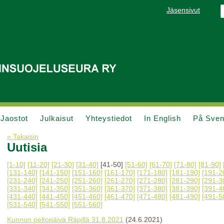
Jäsensivut
Jaostot
Julkaisut
Yhteystiedot
In English
På Sve
« Takaisin
Uutisia
[1-10]
[11-20]
[21-30]
[31-40]
[41-50]
[51-60]
[61-70]
[71-80]
[81-90]
[131-140]
[141-150]
[151-160]
[161-170]
[171-180]
[181-190]
[191-2
[231-240]
[241-250]
[251-260]
[261-270]
[271-280]
[281-290]
[291-3
[331-340]
[341-350]
[351-360]
[361-370]
[371-380]
[381-390]
[391-4
[431-440]
[441-450]
[451-460]
[461-470]
[471-480]
[481-490]
[491-5
[531-540]
[541-550]
[551-560]
Kunnon peltopäivä Räpillä 31.8.2021
(24.6.2021)