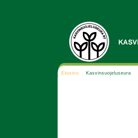
Etusivu
Kasvinsuojeluseura