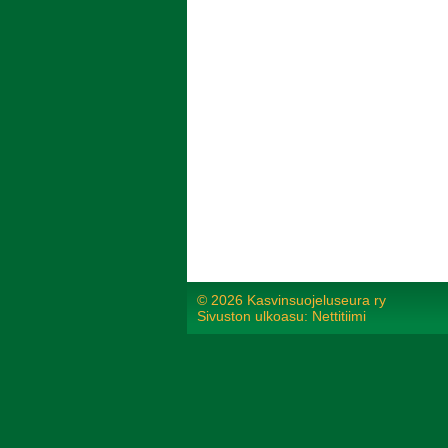
©
2026 Kasvinsuojeluseura ry
Sivuston ulkoasu: Nettitiimi