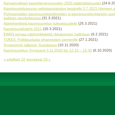
Kansainvälisen kasvinterveysvuoden 2020 päätöstilaisuudet
(24.6.2
Kasvinsuojeluseuran peltokasvijaoston kesäretki 2.7.2021 Hämeen al
Pohjoismaiden kasvinsuojelututkijoiden ja kasvinsuojeluyhteisön vu
kaikkien tavoitettavissa
(31.3.2021)
Askelmerkkejä kasvinsuojelun tulevaisuudelle
(25.3.2021)
Kasvinsuojelulehti 2021
(15.3.2021)
EWRS tarjoaa näkövinkkeleitä rikkakasvien hallintaan
(6.2.2021)
TUKES: Poikkeuslupia vihannesten siemenille
(27.1.2021)
Syyspuinnin tallenne Youtubessa
(10.11.2020)
Kasvinsuojelun Syyspuinti 3.11.2020 klo 12:15 – 15:30
(6.10.2020)
« edelliset 10
seuraavat 10 »