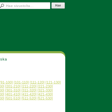
nska
[91-100]
[101-110]
[111-120]
[121-130]
00]
[201-210]
[211-220]
[221-230]
00]
[301-310]
[311-320]
[321-330]
00]
[401-410]
[411-420]
[421-430]
00]
[501-510]
[511-520]
[521-530]