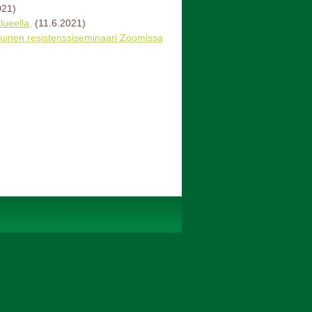
021)
ueella,
(11.6.2021)
otuinen resistenssiseminaari Zoomissa
Tehty Yhdistysavaimella