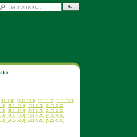
nska
[91-100]
[101-110]
[111-120]
[121-130]
00]
[201-210]
[211-220]
[221-230]
00]
[301-310]
[311-320]
[321-330]
00]
[401-410]
[411-420]
[421-430]
00]
[501-510]
[511-520]
[521-530]