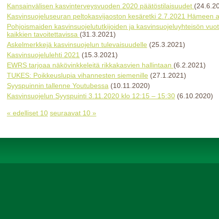
Kansainvälisen kasvinterveysvuoden 2020 päätöstilaisuudet
(24.6.2
Kasvinsuojeluseuran peltokasvijaoston kesäretki 2.7.2021 Hämeen al
Pohjoismaiden kasvinsuojelututkijoiden ja kasvinsuojeluyhteisön vu
kaikkien tavoitettavissa
(31.3.2021)
Askelmerkkejä kasvinsuojelun tulevaisuudelle
(25.3.2021)
Kasvinsuojelulehti 2021
(15.3.2021)
EWRS tarjoaa näkövinkkeleitä rikkakasvien hallintaan
(6.2.2021)
TUKES: Poikkeuslupia vihannesten siemenille
(27.1.2021)
Syyspuinnin tallenne Youtubessa
(10.11.2020)
Kasvinsuojelun Syyspuinti 3.11.2020 klo 12:15 – 15:30
(6.10.2020)
« edelliset 10
seuraavat 10 »