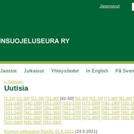
Jäsensivut
Jaostot
Julkaisut
Yhteystiedot
In English
På Sve
« Takaisin
Uutisia
[1-10]
[11-20]
[21-30]
[31-40]
[41-50]
[51-60]
[61-70]
[71-80]
[81-90]
[131-140]
[141-150]
[151-160]
[161-170]
[171-180]
[181-190]
[191-2
[231-240]
[241-250]
[251-260]
[261-270]
[271-280]
[281-290]
[291-3
[331-340]
[341-350]
[351-360]
[361-370]
[371-380]
[381-390]
[391-4
[431-440]
[441-450]
[451-460]
[461-470]
[471-480]
[481-490]
[491-5
[531-540]
[541-550]
[551-560]
Kunnon peltopäivä Räpillä 31.8.2021
(24.6.2021)