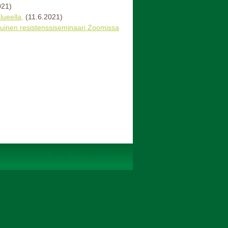
021)
ueella,
(11.6.2021)
otuinen resistenssiseminaari Zoomissa
Tehty Yhdistysavaimella