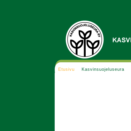
Etusivu
Kasvinsuojeluseura