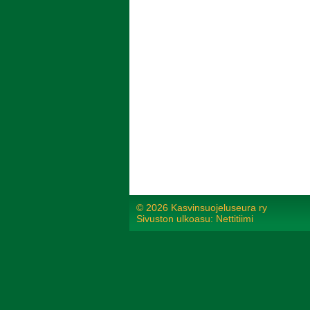
©
2026 Kasvinsuojeluseura ry
Sivuston ulkoasu: Nettitiimi