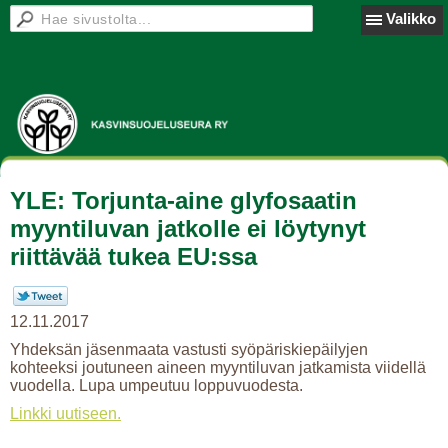
Valikko
YLE: Torjunta-aine glyfosaatin
myyntiluvan jatkolle ei löytynyt
riittävää tukea EU:ssa
12.11.2017
Yhdeksän jäsenmaata vastusti syöpäriskiepäilyjen
kohteeksi joutuneen aineen myyntiluvan jatkamista viidellä
vuodella. Lupa umpeutuu loppuvuodesta.
Linkki uutiseen.