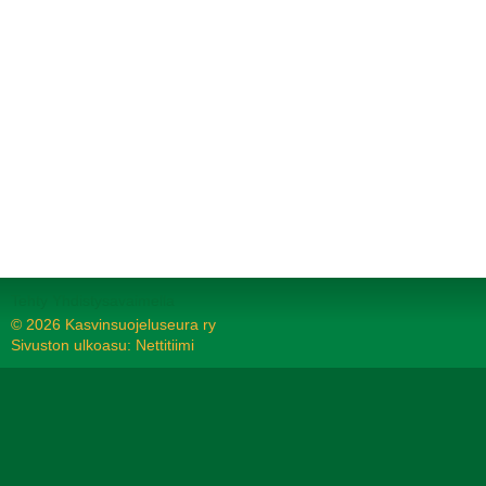
Tehty Yhdistysavaimella
©
2026 Kasvinsuojeluseura ry
Sivuston ulkoasu: Nettitiimi