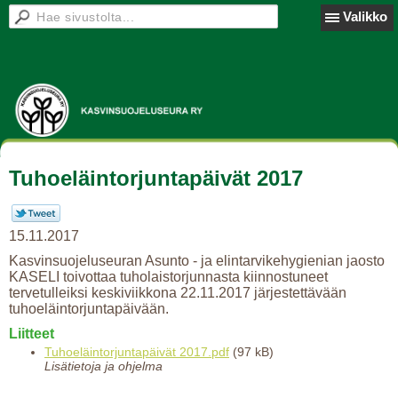
Valikko
Tuhoeläintorjuntapäivät 2017
15.11.2017
Kasvinsuojeluseuran Asunto - ja elintarvikehygienian jaosto
KASELI toivottaa tuholaistorjunnasta kiinnostuneet
tervetulleiksi keskiviikkona 22.11.2017 järjestettävään
tuhoeläintorjuntapäivään.
Liitteet
Tuhoeläintorjuntapäivät 2017.pdf
(97 kB)
Lisätietoja ja ohjelma