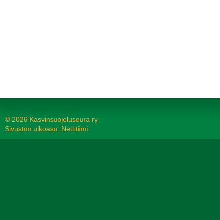
Tehty Yhdistysavaimella
©
2026 Kasvinsuojeluseura ry
Sivuston ulkoasu: Nettitiimi