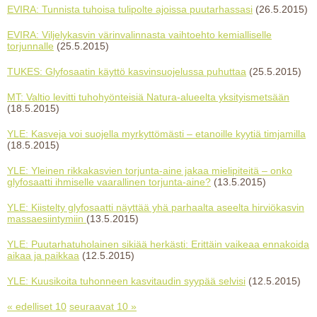
EVIRA: Tunnista tuhoisa tulipolte ajoissa puutarhassasi
(26.5.2015)
EVIRA: Viljelykasvin värinvalinnasta vaihtoehto kemialliselle
torjunnalle
(25.5.2015)
TUKES: Glyfosaatin käyttö kasvinsuojelussa puhuttaa
(25.5.2015)
MT: Valtio levitti tuhohyönteisiä Natura-alueelta yksityismetsään
(18.5.2015)
YLE: Kasveja voi suojella myrkyttömästi – etanoille kyytiä timjamilla
(18.5.2015)
YLE: Yleinen rikkakasvien torjunta-aine jakaa mielipiteitä – onko
glyfosaatti ihmiselle vaarallinen torjunta-aine?
(13.5.2015)
YLE: Kiistelty glyfosaatti näyttää yhä parhaalta aseelta hirviökasvin
massaesiintymiin
(13.5.2015)
YLE: Puutarhatuholainen sikiää herkästi: Erittäin vaikeaa ennakoida
aikaa ja paikkaa
(12.5.2015)
YLE: Kuusikoita tuhonneen kasvitaudin syypää selvisi
(12.5.2015)
« edelliset 10
seuraavat 10 »