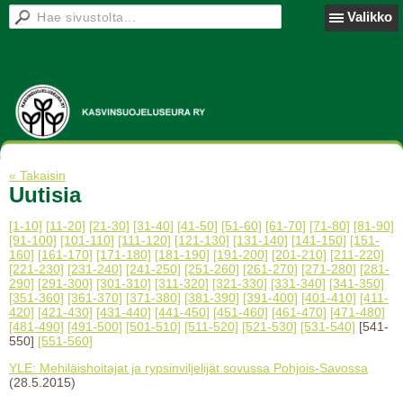
Valikko
« Takaisin
Uutisia
[1-10]
[11-20]
[21-30]
[31-40]
[41-50]
[51-60]
[61-70]
[71-80]
[81-90]
[91-100]
[101-110]
[111-120]
[121-130]
[131-140]
[141-150]
[151-
160]
[161-170]
[171-180]
[181-190]
[191-200]
[201-210]
[211-220]
[221-230]
[231-240]
[241-250]
[251-260]
[261-270]
[271-280]
[281-
290]
[291-300]
[301-310]
[311-320]
[321-330]
[331-340]
[341-350]
[351-360]
[361-370]
[371-380]
[381-390]
[391-400]
[401-410]
[411-
420]
[421-430]
[431-440]
[441-450]
[451-460]
[461-470]
[471-480]
[481-490]
[491-500]
[501-510]
[511-520]
[521-530]
[531-540]
[541-
550]
[551-560]
YLE: Mehiläishoitajat ja rypsinviljelijät sovussa Pohjois-Savossa
(28.5.2015)