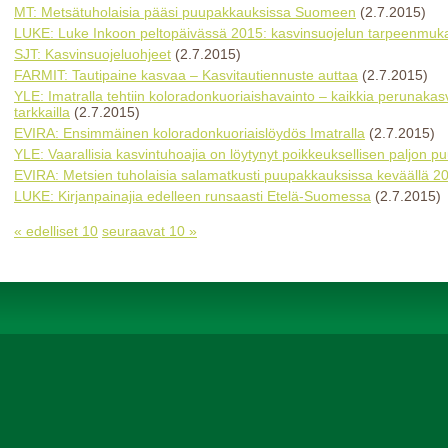
MT: Metsätuholaisia pääsi puupakkauksissa Suomeen
(2.7.2015)
LUKE: Luke Inkoon peltopäivässä 2015: kasvinsuojelun tarpeenmuka
SJT: Kasvinsuojeluohjeet
(2.7.2015)
FARMIT: Tautipaine kasvaa – Kasvitautiennuste auttaa
(2.7.2015)
YLE: Imatralla tehtiin koloradonkuoriaishavainto – kaikkia perunaka
tarkkailla
(2.7.2015)
EVIRA: Ensimmäinen koloradonkuoriaislöydös Imatralla
(2.7.2015)
YLE: Vaarallisia kasvintuhoajia on löytynyt poikkeuksellisen paljon pu
EVIRA: Metsien tuholaisia salamatkusti puupakkauksissa keväällä 2
LUKE: Kirjanpainajia edelleen runsaasti Etelä-Suomessa
(2.7.2015)
« edelliset 10
seuraavat 10 »