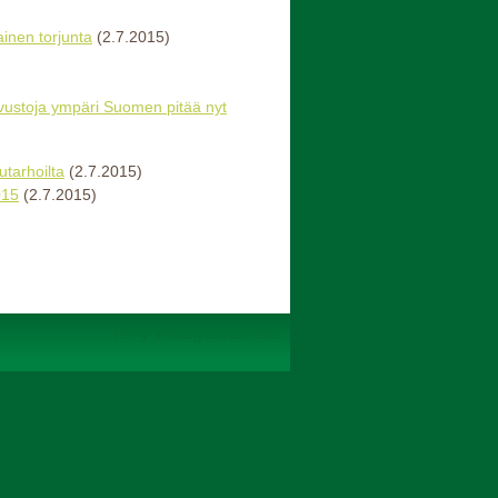
inen torjunta
(2.7.2015)
svustoja ympäri Suomen pitää nyt
utarhoilta
(2.7.2015)
015
(2.7.2015)
Tehty Yhdistysavaimella