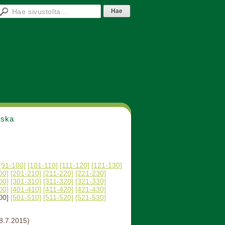
nska
[91-100]
[101-110]
[111-120]
[121-130]
00]
[201-210]
[211-220]
[221-230]
00]
[301-310]
[311-320]
[321-330]
00]
[401-410]
[411-420]
[421-430]
00]
[501-510]
[511-520]
[521-530]
8.7.2015)