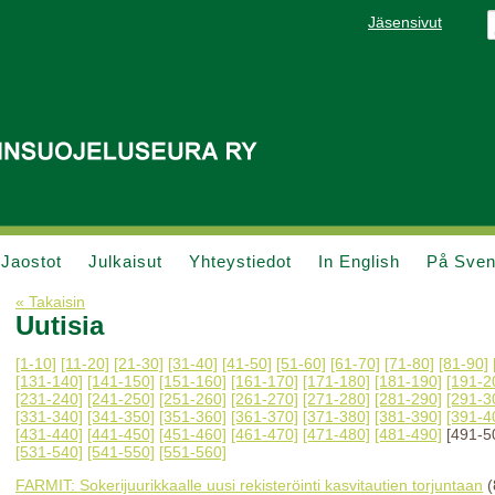
Jäsensivut
Jaostot
Julkaisut
Yhteystiedot
In English
På Sve
« Takaisin
Uutisia
[1-10]
[11-20]
[21-30]
[31-40]
[41-50]
[51-60]
[61-70]
[71-80]
[81-90]
[131-140]
[141-150]
[151-160]
[161-170]
[171-180]
[181-190]
[191-2
[231-240]
[241-250]
[251-260]
[261-270]
[271-280]
[281-290]
[291-3
[331-340]
[341-350]
[351-360]
[361-370]
[371-380]
[381-390]
[391-4
[431-440]
[441-450]
[451-460]
[461-470]
[471-480]
[481-490]
[491-5
[531-540]
[541-550]
[551-560]
FARMIT: Sokerijuurikkaalle uusi rekisteröinti kasvitautien torjuntaan
(