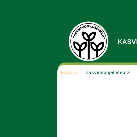
Etusivu
Kasvinsuojeluseura