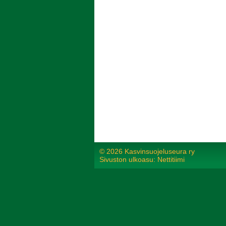
©
2026 Kasvinsuojeluseura ry
Sivuston ulkoasu: Nettitiimi