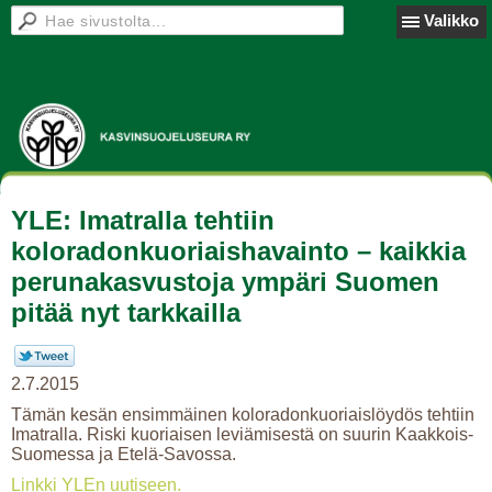
Valikko
YLE: Imatralla tehtiin
koloradonkuoriaishavainto – kaikkia
perunakasvustoja ympäri Suomen
pitää nyt tarkkailla
2.7.2015
Tämän kesän ensimmäinen koloradonkuoriaislöydös tehtiin
Imatralla. Riski kuoriaisen leviämisestä on suurin Kaakkois-
Suomessa ja Etelä-Savossa.
Linkki YLEn uutiseen.