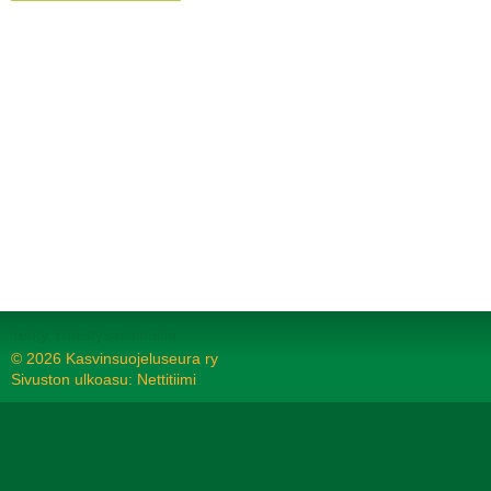
Tehty Yhdistysavaimella
©
2026 Kasvinsuojeluseura ry
Sivuston ulkoasu: Nettitiimi