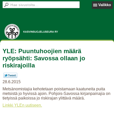
Valikko
YLE: Puuntuhoojien määrä
ryöpsähti: Savossa ollaan jo
riskirajoilla
28.6.2015
Metsänomistajia kehotetaan poistamaan kaatuneita puita
metsistä jo hyvissä ajoin. Pohjois-Savossa kirjanpainajia on
tietyissä paikoissa jo riskirajan ylittävä määrä.
Linkki YLEn uutiseen.