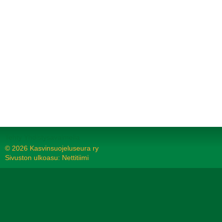
Tehty Yhdistysavaimella
©
2026 Kasvinsuojeluseura ry
Sivuston ulkoasu: Nettitiimi