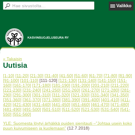
Valikko
« Takaisin
Uutisia
[1-10]
[11-20]
[21-30]
[31-40]
[41-50]
[51-60]
[61-70]
[71-80]
[81-90]
[91-100]
[101-110]
[111-120]
[121-130]
[131-140]
[141-150]
[151-
160]
[161-170]
[171-180]
[181-190]
[191-200]
[201-210]
[211-220]
[221-230]
[231-240]
[241-250]
[251-260]
[261-270]
[271-280]
[281-
290]
[291-300]
[301-310]
[311-320]
[321-330]
[331-340]
[341-350]
[351-360]
[361-370]
[371-380]
[381-390]
[391-400]
[401-410]
[411-
420]
[421-430]
[431-440]
[441-450]
[451-460]
[461-470]
[471-480]
[481-490]
[491-500]
[501-510]
[511-520]
[521-530]
[531-540]
[541-
550]
[551-560]
YLE: Suomesta löytyi ärhäkkä puiden sienitauti –"Johtaa usein koko
puun kuivumiseen ja kuolemaan"
(12.7.2018)