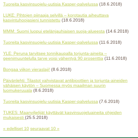
Tuoreita kasvinsuojelu-uutisia Kasper-palvelussa
(18.6.2018)
LUKE: Pihtojen piinaaja selvillä – korotautia aiheuttava
kasvintuhoojasieni tunnistettu
(18.6.2018)
MMM: Suomi luopui etelänjauhiaisen suoja-alueesta
(14.6.2018)
Tuoreita kasvinsuojelu-uutisia Kasper-palvelussa
(11.6.2018)
YLE: Peruna tarvitsee tonnikaupalla torjunta-aineita –
geenimuuntelulla tarve voisi vähentyä 90 prosenttia
(11.6.2018)
Bongaa viikon vieraslaji!
(8.6.2018)
Päivänlehti: Tilastot vahvistavat antibioottien ja torjunta-aineiden
vähäisen käytön – Suomessa myös maailman suurin
luomukeruuala
(8.6.2018)
Tuoreita kasvinsuojelu-uutisia Kasper-palvelussa
(7.6.2018)
TUKES: Maanviljelijät käyttävät kasvinsuojeluaineita ohjeiden
mukaisesti
(25.5.2018)
« edelliset 10
seuraavat 10 »