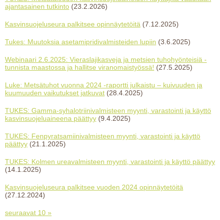
ajantasainen tutkinto
(23.2.2026)
Kasvinsuojeluseura palkitsee opinnäytetöitä
(7.12.2025)
Tukes: Muutoksia asetamipridivalmisteiden lupiin
(3.6.2025)
Webinaari 2.6.2025: Vieraslajikasveja ja metsien tuhohyönteisiä -
tunnista maastossa ja hallitse viranomaistyössä!
(27.5.2025)
Luke: Metsätuhot vuonna 2024 -raportti julkaistu – kuivuuden ja
kuumuuden vaikutukset jatkuvat
(28.4.2025)
TUKES: Gamma-syhalotriinivalmisteen myynti, varastointi ja käyttö
kasvinsuojeluaineena päättyy
(9.4.2025)
TUKES: Fenpyratsamiinivalmisteen myynti, varastointi ja käyttö
päättyy
(21.1.2025)
TUKES: Kolmen ureavalmisteen myynti, varastointi ja käyttö päättyy
(14.1.2025)
Kasvinsuojeluseura palkitsee vuoden 2024 opinnäytetöitä
(27.12.2024)
seuraavat 10 »