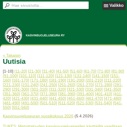
Valikko
« Takaisin
Uutisia
[1-10]
[11-20]
[21-30]
[31-40]
[41-50]
[51-60]
[61-70]
[71-80]
[81-90]
[91-100]
[101-110]
[111-120]
[121-130]
[131-140]
[141-150]
[151-
160]
[161-170]
[171-180]
[181-190]
[191-200]
[201-210]
[211-220]
[221-230]
[231-240]
[241-250]
[251-260]
[261-270]
[271-280]
[281-
290]
[291-300]
[301-310]
[311-320]
[321-330]
[331-340]
[341-350]
[351-360]
[361-370]
[371-380]
[381-390]
[391-400]
[401-410]
[411-
420]
[421-430]
[431-440]
[441-450]
[451-460]
[461-470]
[471-480]
[481-490]
[491-500]
[501-510]
[511-520]
[521-530]
[531-540]
[541-
550]
[551-560]
Kasvinsuojeluseuran vuosikokous 2026
(5.4.2026)
TUKES: Metsätalouden kasvinsuojeluaineiden käyttäjiltä vaaditaan