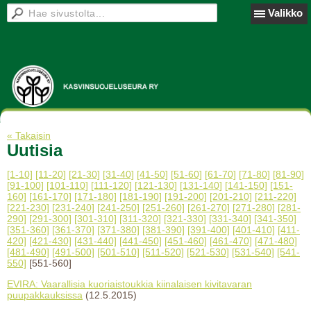
Valikko
« Takaisin
Uutisia
[1-10]
[11-20]
[21-30]
[31-40]
[41-50]
[51-60]
[61-70]
[71-80]
[81-90]
[91-100]
[101-110]
[111-120]
[121-130]
[131-140]
[141-150]
[151-
160]
[161-170]
[171-180]
[181-190]
[191-200]
[201-210]
[211-220]
[221-230]
[231-240]
[241-250]
[251-260]
[261-270]
[271-280]
[281-
290]
[291-300]
[301-310]
[311-320]
[321-330]
[331-340]
[341-350]
[351-360]
[361-370]
[371-380]
[381-390]
[391-400]
[401-410]
[411-
420]
[421-430]
[431-440]
[441-450]
[451-460]
[461-470]
[471-480]
[481-490]
[491-500]
[501-510]
[511-520]
[521-530]
[531-540]
[541-
550]
[551-560]
EVIRA: Vaarallisia kuoriaistoukkia kiinalaisen kivitavaran
puupakkauksissa
(12.5.2015)