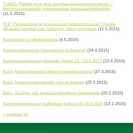
TUKES: Pitääks mun aina suorittaa kasvinsuojelututkinto –
kasvinsuojeluaineille ostorajoituksia kotipuutarhakäyttöön
(11.5.2015)
YLE: Perunaruttoa ja omenarupea kotipuutarhassa? Omalla
pihallakin tarvitset pian tutkinnon niiden torjuntaan
(11.5.2015)
Kuulumisia vuosikokouksesta
(4.5.2015)
Kasvisuojeluseuran internetsivut uudistuivat!
(24.4.2015)
Kasvinsuojeluseuran kesäretki Viroon 10.–12.6.2015
(23.4.2015)
Evira: Mäntyankeroisia jälleen puupakkauksissa
(27.3.2015)
Evira: Hollanninjalavataudin riski arvioidaan
(25.3.2015)
Evira: Suomen sää suotuisa tulipoltteen leviämiselle
(20.2.2015)
Kasvinsuojeluseuran hallituksen kokous oli 10.2.2015
(13.2.2015)
« edelliset 10
Tehty Yhdistysavaimella