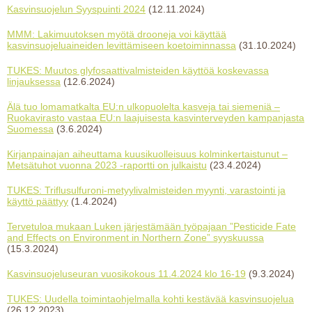
Kasvinsuojelun Syyspuinti 2024
(12.11.2024)
MMM: Lakimuutoksen myötä drooneja voi käyttää
kasvinsuojeluaineiden levittämiseen koetoiminnassa
(31.10.2024)
TUKES: Muutos glyfosaattivalmisteiden käyttöä koskevassa
linjauksessa
(12.6.2024)
Älä tuo lomamatkalta EU:n ulkopuolelta kasveja tai siemeniä –
Ruokavirasto vastaa EU:n laajuisesta kasvinterveyden kampanjasta
Suomessa
(3.6.2024)
Kirjanpainajan aiheuttama kuusikuolleisuus kolminkertaistunut –
Metsätuhot vuonna 2023 -raportti on julkaistu
(23.4.2024)
TUKES: Triflusulfuroni-metyylivalmisteiden myynti, varastointi ja
käyttö päättyy
(1.4.2024)
Tervetuloa mukaan Luken järjestämään työpajaan ”Pesticide Fate
and Effects on Environment in Northern Zone” syyskuussa
(15.3.2024)
Kasvinsuojeluseuran vuosikokous 11.4.2024 klo 16-19
(9.3.2024)
TUKES: Uudella toimintaohjelmalla kohti kestävää kasvinsuojelua
(26.12.2023)