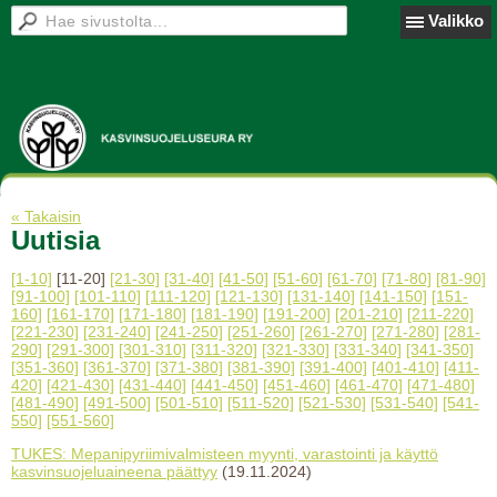
Valikko
« Takaisin
Uutisia
[1-10]
[11-20]
[21-30]
[31-40]
[41-50]
[51-60]
[61-70]
[71-80]
[81-90]
[91-100]
[101-110]
[111-120]
[121-130]
[131-140]
[141-150]
[151-
160]
[161-170]
[171-180]
[181-190]
[191-200]
[201-210]
[211-220]
[221-230]
[231-240]
[241-250]
[251-260]
[261-270]
[271-280]
[281-
290]
[291-300]
[301-310]
[311-320]
[321-330]
[331-340]
[341-350]
[351-360]
[361-370]
[371-380]
[381-390]
[391-400]
[401-410]
[411-
420]
[421-430]
[431-440]
[441-450]
[451-460]
[461-470]
[471-480]
[481-490]
[491-500]
[501-510]
[511-520]
[521-530]
[531-540]
[541-
550]
[551-560]
TUKES: Mepanipyriimivalmisteen myynti, varastointi ja käyttö
kasvinsuojeluaineena päättyy
(19.11.2024)