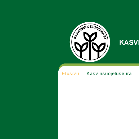
Etusivu
Kasvinsuojeluseura