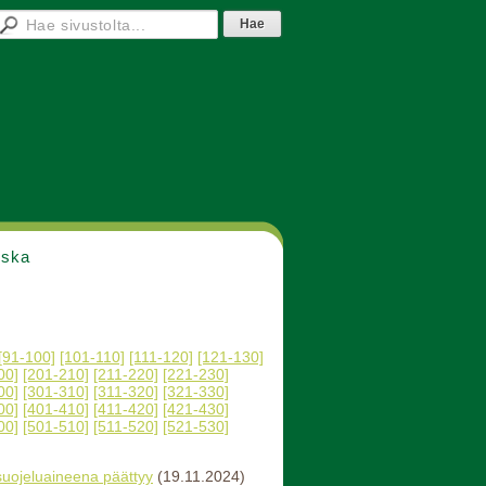
nska
[91-100]
[101-110]
[111-120]
[121-130]
00]
[201-210]
[211-220]
[221-230]
00]
[301-310]
[311-320]
[321-330]
00]
[401-410]
[411-420]
[421-430]
00]
[501-510]
[511-520]
[521-530]
suojeluaineena päättyy
(19.11.2024)