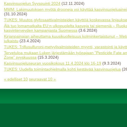
Kasvinsuojelun Syyspuinti 2024
(12.11.2024)
MMM: Lakimuutoksen myötä drooneja voi käyttää kasvinsuojeluainei
(31.10.2024)
TUKES: Muutos glyfosaattivalmisteiden käyttöä koskevassa linjauks
Älä tuo lomamatkalta EU:n ulkopuolelta kasveja tai siemeniä – Ruoka
kasvinterveyden kampanjasta Suomessa
(3.6.2024)
Kirjanpainajan aiheuttama kuusikuolleisuus kolminkertaistunut – Met
julkaistu
(23.4.2024)
TUKES: Triflusulfuroni-metyylivalmisteiden myynti, varastointi ja käyt
Tervetuloa mukaan Luken järjestämään työpajaan ”Pesticide Fate an
Zone” syyskuussa
(15.3.2024)
Kasvinsuojeluseuran vuosikokous 11.4.2024 klo 16-19
(9.3.2024)
TUKES: Uudella toimintaohjelmalla kohti kestävää kasvinsuojelua
(2
« edelliset 10
seuraavat 10 »