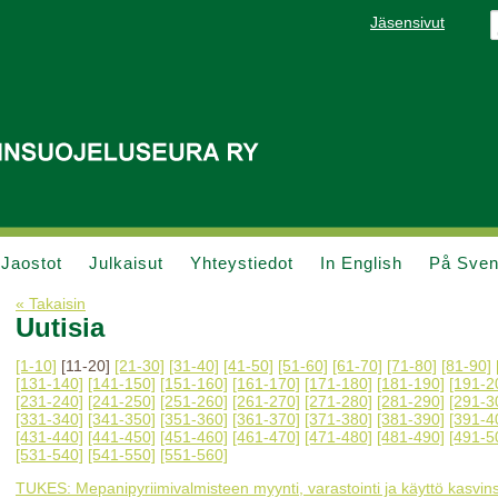
Jäsensivut
Jaostot
Julkaisut
Yhteystiedot
In English
På Sve
« Takaisin
Uutisia
[1-10]
[11-20]
[21-30]
[31-40]
[41-50]
[51-60]
[61-70]
[71-80]
[81-90]
[131-140]
[141-150]
[151-160]
[161-170]
[171-180]
[181-190]
[191-2
[231-240]
[241-250]
[251-260]
[261-270]
[271-280]
[281-290]
[291-3
[331-340]
[341-350]
[351-360]
[361-370]
[371-380]
[381-390]
[391-4
[431-440]
[441-450]
[451-460]
[461-470]
[471-480]
[481-490]
[491-5
[531-540]
[541-550]
[551-560]
TUKES: Mepanipyriimivalmisteen myynti, varastointi ja käyttö kasvin