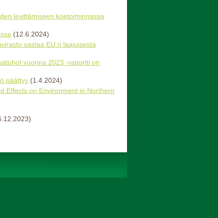
den levittämiseen koetoiminnassa
essa
(12.6.2024)
virasto vastaa EU:n laajuisesta
sätuhot vuonna 2023 -raportti on
tö päättyy
(1.4.2024)
d Effects on Environment in Northern
6.12.2023)
Tehty Yhdistysavaimella