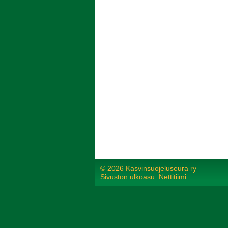
©
2026 Kasvinsuojeluseura ry
Sivuston ulkoasu: Nettitiimi