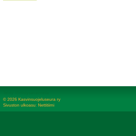
Tehty Yhdistysavaimella
©
2026 Kasvinsuojeluseura ry
Sivuston ulkoasu: Nettitiimi