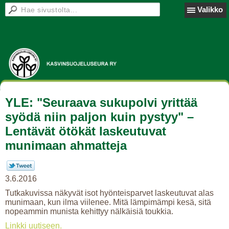
Valikko
YLE: "Seuraava sukupolvi yrittää
syödä niin paljon kuin pystyy" –
Lentävät ötökät laskeutuvat
munimaan ahmatteja
3.6.2016
Tutkakuvissa näkyvät isot hyönteisparvet laskeutuvat alas
munimaan, kun ilma viilenee. Mitä lämpimämpi kesä, sitä
nopeammin munista kehittyy nälkäisiä toukkia.
Linkki uutiseen.