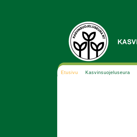
Etusivu
Kasvinsuojeluseura