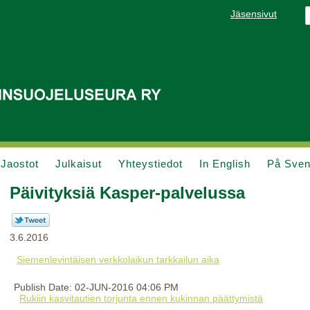
Jäsensivut
Jaostot
Julkaisut
Yhteystiedot
In English
På Sve
Päivityksiä Kasper-palvelussa
3.6.2016
Siemenlevintäisen verkkolaikun tarkkailun aika
Publish Date: 02-JUN-2016 04:06 PM
Rukiin kasvitautien torjunta ennen kukinnan päättymistä