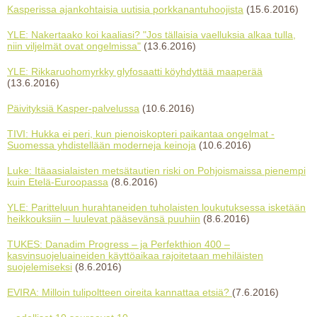
Kasperissa ajankohtaisia uutisia porkkanantuhoojista
(15.6.2016)
YLE: Nakertaako koi kaaliasi? "Jos tällaisia vaelluksia alkaa tulla,
niin viljelmät ovat ongelmissa"
(13.6.2016)
YLE: Rikkaruohomyrkky glyfosaatti köyhdyttää maaperää
(13.6.2016)
Päivityksiä Kasper-palvelussa
(10.6.2016)
TIVI: Hukka ei peri, kun pienoiskopteri paikantaa ongelmat -
Suomessa yhdistellään moderneja keinoja
(10.6.2016)
Luke: Itäaasialaisten metsätautien riski on Pohjoismaissa pienempi
kuin Etelä-Euroopassa
(8.6.2016)
YLE: Paritteluun hurahtaneiden tuholaisten loukutuksessa isketään
heikkouksiin – luulevat pääsevänsä puuhiin
(8.6.2016)
TUKES: Danadim Progress – ja Perfekthion 400 –
kasvinsuojeluaineiden käyttöaikaa rajoitetaan mehiläisten
suojelemiseksi
(8.6.2016)
EVIRA: Milloin tulipoltteen oireita kannattaa etsiä?
(7.6.2016)