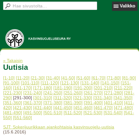
Valikko
« Takaisin
Uutisia
[1-10]
[11-20]
[21-30]
[31-40]
[41-50]
[51-60]
[61-70]
[71-80]
[81-90]
[91-100]
[101-110]
[111-120]
[121-130]
[131-140]
[141-150]
[151-
160]
[161-170]
[171-180]
[181-190]
[191-200]
[201-210]
[211-220]
[221-230]
[231-240]
[241-250]
[251-260]
[261-270]
[271-280]
[281-
290]
[291-300]
[301-310]
[311-320]
[321-330]
[331-340]
[341-350]
[351-360]
[361-370]
[371-380]
[381-390]
[391-400]
[401-410]
[411-
420]
[421-430]
[431-440]
[441-450]
[451-460]
[461-470]
[471-480]
[481-490]
[491-500]
[501-510]
[511-520]
[521-530]
[531-540]
[541-
550]
[551-560]
SJT: Sokerijuurikkaan ajankohtaisia kasvinsuojelu-uutisia
(15.6.2016)